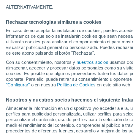
14°
ALTERNATIVAMENTE,
Rechazar tecnologías similares a cookies
Menguant
En caso de no aceptar la instalación de cookies, puedes accede
Iluminada
Sensación de 14°
informamos de que solo se instalarán cookies que sean necesari
utilizarán cookies para analizar el comportamiento ni para most
visualizar publicidad general no personalizada. Puedes rechazar
de este abono pulsando el botón "Rechazar".
Actualidad
El aviso de la OMM sobre los incendios fores
Con su consentimiento, nosotros y
nuestros socios
usamos cooki
"el cambio climático aumenta el riesgo, pero
almacenar, acceder y procesar datos personales como su visita e
es el único culpable
cookies. Es posible que algunos proveedores traten tus datos pe
Tiempo 1 - 7 días
Actualidad
Mapa de temperatura
oponerte. Para ello, puede retirar su consentimiento u oponerse
"Configurar"
o en nuestra
Política de Cookies
en este sitio web.
Nosotros y nuestros socios hacemos el siguiente trata
Mañana
Domingo
Hoy
Almacenar la información en un dispositivo y/o acceder a ella, 
8 Ago
9 Ago
7 Ago
perfiles para publicidad personalizada, utilizar perfiles para sele
personalizar el contenido, uso de perfiles para la selección de c
medir el rendimiento del contenido, comprender al público a tra
procedentes de diferentes fuentes, desarrollo y mejora de los se