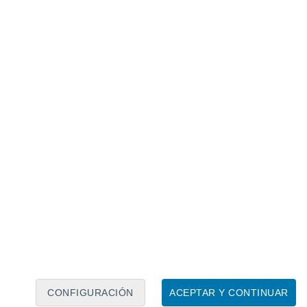
Calendario lunar
Lun
Mar
Mié
Jue
Vie
Sáb
Dom
7
8
9
10
11
12
13
14
15
16
17
18
19
20
CONFIGURACIÓN
ACEPTAR Y CONTINUAR