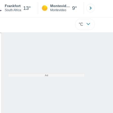
Frankfort
Montevideo
Maldonad
13°
9°
South Africa
Montevideo
Maldonado
°C