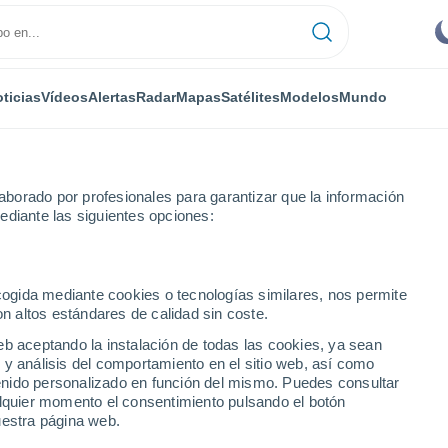
ticias
Vídeos
Alertas
Radar
Mapas
Satélites
Modelos
Mundo
borado por profesionales para garantizar que la información
ediante las siguientes opciones:
ecogida mediante cookies o tecnologías similares, nos permite
on altos estándares de calidad sin coste.
eb aceptando la instalación de todas las cookies, ya sean
 y análisis del comportamiento en el sitio web, así como
...
ntenido personalizado en función del mismo. Puedes consultar
alquier momento el consentimiento pulsando el botón
Por hora
uestra página web.
Cielos despejados en las
próximas horas