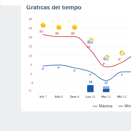
Gráficas del tiempo
30
25
21°
20°
20°
20
15
13°
10
6°
4°
5
5°
4°
3°
0
1°
1°
19
17
-5
°C
Vie
7
Sáb
8
Dom
9
Lun
10
Mar
11
Mié
12
Máxima
Mín