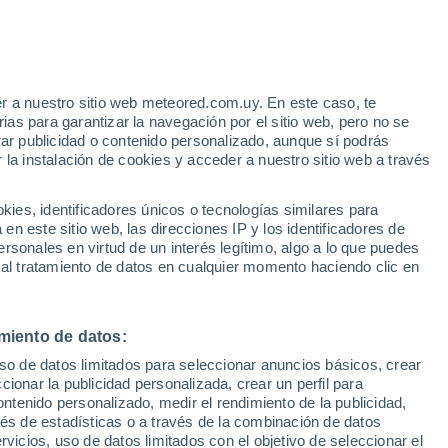
e
r a nuestro sitio web meteored.com.uy. En este caso, te
:
35%
as para garantizar la navegación por el sitio web, pero no se
rar publicidad o contenido personalizado, aunque sí podrás
 la instalación de cookies y acceder a nuestro sitio web a través
tales:
es, identificadores únicos o tecnologías similares para
 no
n este sitio web, las direcciones IP y los identificadores de
rsonales en virtud de un interés legítimo, algo a lo que puedes
Radar de lluvia
Satélites
Modelos
 al tratamiento de datos en cualquier momento haciendo clic en
miento de datos:
Lunes
Martes
Miércoles
Jueves
uso de datos limitados para seleccionar anuncios básicos, crear
10 Ago
11 Ago
12 Ago
13 Ago
ccionar la publicidad personalizada, crear un perfil para
ontenido personalizado, medir el rendimiento de la publicidad,
vés de estadísticas o a través de la combinación de datos
rvicios, uso de datos limitados con el objetivo de seleccionar el
90%
80%