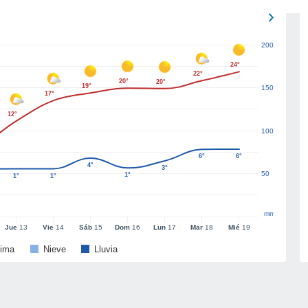
200
24°
22°
20°
20°
19°
150
17°
12°
100
6°
6°
4°
3°
50
1°
1°
1°
mm
Jue
13
Vie
14
Sáb
15
Dom
16
Lun
17
Mar
18
Mié
19
ima
Nieve
Lluvia