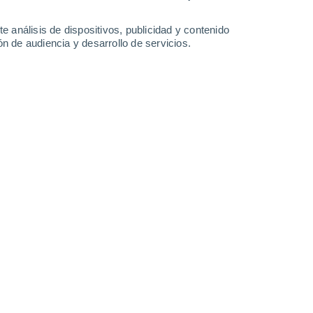
19 mm
17 mm
13°
/
1°
4°
/
-4°
6°
/
1°
12°
/
1°
e análisis de dispositivos, publicidad y contenido
n de audiencia y desarrollo de servicios.
-
70
km/h
24
-
42
km/h
16
-
36
km/h
17
-
36
km/h
Este
0 Bajo
°
4
-
12 km/h
FPS:
no
Este
0 Bajo
°
6
-
8 km/h
FPS:
no
do
Este
0 Bajo
°
8
-
12 km/h
FPS:
no
do
Este
0 Bajo
°
7
-
15 km/h
FPS:
no