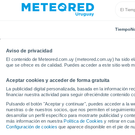
Tiempo
No
Aviso de privacidad
El contenido de Meteored.com.uy (meteored.com.uy) ha sido ela
que se ofrece es de calidad. Puedes acceder a este sitio web m
Aceptar cookies y acceder de forma gratuita
Inicio
Sudáfrica
Frankfort
La publicidad digital personalizada, basada en la información r
financiar nuestra actividad para seguir ofreciéndote contenido c
Tiempo en Frankfort
Pulsando el botón "Aceptar y continuar", puedes acceder a la w
nuestras o de nuestros socios, que nos permiten el seguimiento
18:21
Viernes
desarrollar un perfil específico para mostrarte publicidad y co
más información en nuestra
Política de Cookies
y retirar en cu
Configuración de cookies
que aparece disponible en el pie de n
Cielo despejado