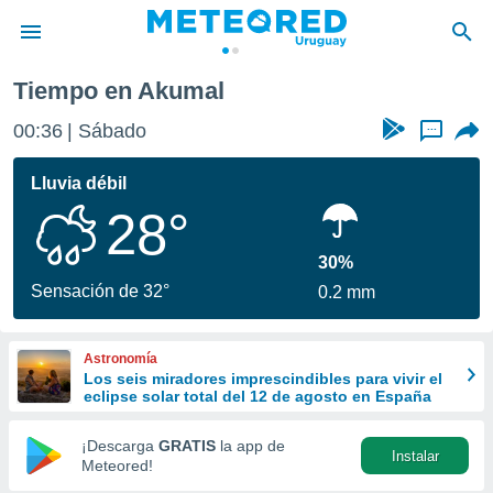
Tiempo en Akumal
privacidad
00:36
Sábado
...
o de
om.uy
com.uy) ha
Lluvia débil
ado por
28°
es para
ue la
 que se
30%
e calidad.
Sensación de 32°
0.2 mm
eder a este
ediante las
opciones:
Astronomía
Los seis miradores imprescindibles para vivir el
ookies y
eclipse solar total del 12 de agosto en España
e forma
¡Descarga
GRATIS
la app de
Instalar
d digital
Meteored!
ada, basada