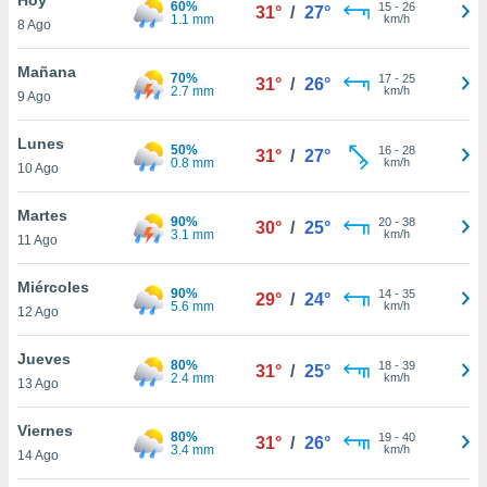
60%
ublicidad y
15
-
26
31°
/
27°
1.1 mm
km/h
8 Ago
do en
 mismo.
Mañana
70%
17
-
25
31°
/
26°
sultar más
2.7 mm
km/h
9 Ago
 en nuestra
 Cookies
y
Lunes
50%
16
-
28
ualquier
31°
/
27°
0.8 mm
km/h
10 Ago
ento
 botón
Martes
90%
20
-
38
30°
/
25°
ación de
3.1 mm
km/h
11 Ago
kies
 disponible
Miércoles
90%
14
-
35
e nuestra
29°
/
24°
5.6 mm
km/h
12 Ago
.
Jueves
IVAMENTE,
80%
18
-
39
31°
/
25°
2.4 mm
km/h
13 Ago
as
Viernes
80%
19
-
40
31°
/
26°
 a cookies
3.4 mm
km/h
14 Ago
 no aceptar