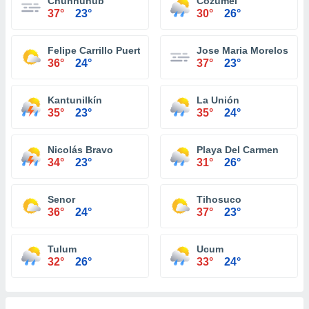
Chunhuhub
Cozumel
37°
23°
30°
26°
Felipe Carrillo Puerto
Jose Maria Morelos
36°
24°
37°
23°
Kantunilkín
La Unión
35°
23°
35°
24°
Nicolás Bravo
Playa Del Carmen
34°
23°
31°
26°
Senor
Tihosuco
36°
24°
37°
23°
Tulum
Ucum
32°
26°
33°
24°