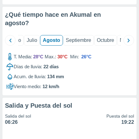
ados con el
 seleccionar
o.
¿Qué tiempo hace en Akumal en
calización
agosto
?
precisa e
ión mediante
yo
Junio
Julio
Agosto
Septiembre
Octubre
Noviemb
, publicidad
T. Media:
28°C
Max.:
30°C
Min:
26°C
dos,
 publicidad
Días de lluvia:
22
días
,
ón de
Acum. de lluvia:
134 mm
 desarrollo
Viento medio:
12 km/h
s.
tros 1199
ios
Salida y Puesta del sol
Salida del sol
Puesta del sol
06:26
19:22