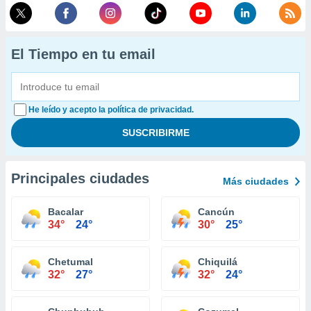
El Tiempo en tu email
He leído y acepto la política de privacidad.
Principales ciudades
Más ciudades
Bacalar
Cancún
34°
24°
30°
25°
Chetumal
Chiquilá
32°
27°
32°
24°