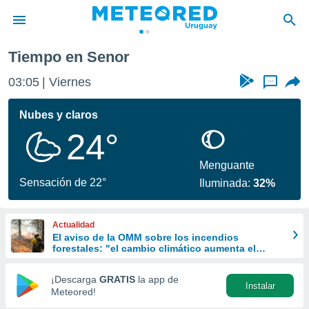
Tiempo en Senor
privacidad
03:05
Viernes
...
o de
om.uy
com.uy) ha
Nubes y claros
ado por
24°
es para
ue la
 que se
Menguante
e calidad.
Sensación de 22°
Iluminada:
32%
eder a este
ediante las
opciones:
Actualidad
El aviso de la OMM sobre los incendios
ookies y
forestales: "el cambio climático aumenta el
e forma
riesgo, pero no es el único culpable
¡Descarga
GRATIS
la app de
Instalar
d digital
Meteored!
ada, basada