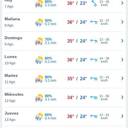
80%
ublicidad y
13
-
35
36°
/
23°
2.3 mm
km/h
7 Ago
do en
 mismo.
Mañana
50%
15
-
37
36°
/
24°
sultar más
0.2 mm
km/h
8 Ago
 en nuestra
 Cookies
y
Domingo
70%
13
-
35
ualquier
35°
/
24°
3.1 mm
km/h
9 Ago
ento
 botón
Lunes
60%
14
-
38
36°
/
24°
ación de
0.2 mm
km/h
10 Ago
kies
 disponible
Martes
90%
12
-
41
e nuestra
35°
/
24°
3.2 mm
km/h
11 Ago
.
Miércoles
IVAMENTE,
90%
13
-
56
34°
/
24°
3.1 mm
km/h
12 Ago
as
Jueves
60%
13
-
41
36°
/
24°
 a cookies
0.4 mm
km/h
13 Ago
 no aceptar