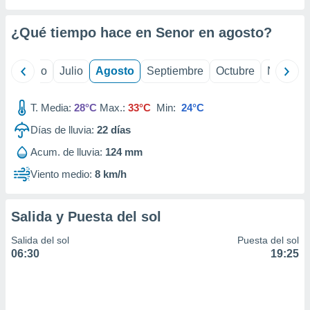
ados con el
 seleccionar
o.
¿Qué tiempo hace en Senor en
agosto
?
calización
precisa e
yo
Junio
Julio
Agosto
Septiembre
Octubre
Noviemb
ión mediante
, publicidad
T. Media:
28°C
Max.:
33°C
Min:
24°C
dos,
Días de lluvia:
22
días
 publicidad
Acum. de lluvia:
124 mm
,
ón de
Viento medio:
8 km/h
 desarrollo
s.
Salida y Puesta del sol
tros 1199
ios
Salida del sol
Puesta del sol
06:30
19:25