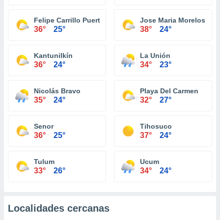
Felipe Carrillo Puerto
Jose Maria Morelos
36°
25°
38°
24°
Kantunilkín
La Unión
36°
24°
34°
23°
Nicolás Bravo
Playa Del Carmen
35°
24°
32°
27°
Senor
Tihosuco
36°
25°
37°
24°
Tulum
Ucum
33°
26°
34°
24°
Localidades cercanas