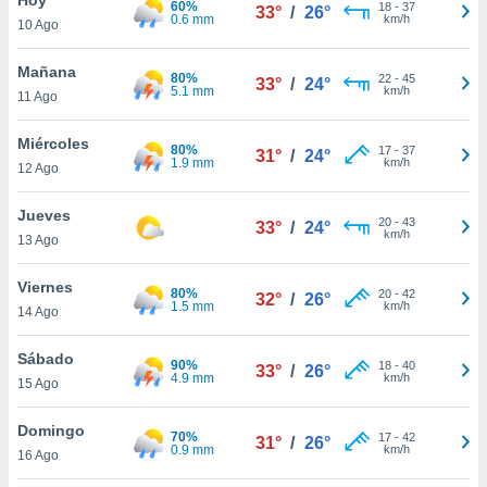
60%
ublicidad y
18
-
37
33°
/
26°
0.6 mm
km/h
10 Ago
do en
 mismo.
Mañana
80%
22
-
45
33°
/
24°
sultar más
5.1 mm
km/h
11 Ago
 en nuestra
 Cookies
y
Miércoles
80%
17
-
37
ualquier
31°
/
24°
1.9 mm
km/h
12 Ago
ento
 botón
Jueves
20
-
43
33°
/
24°
ación de
km/h
13 Ago
kies
 disponible
Viernes
80%
20
-
42
e nuestra
32°
/
26°
1.5 mm
km/h
14 Ago
.
Sábado
IVAMENTE,
90%
18
-
40
33°
/
26°
4.9 mm
km/h
15 Ago
as
Domingo
70%
17
-
42
31°
/
26°
 a cookies
0.9 mm
km/h
16 Ago
 no aceptar