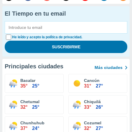
El Tiempo en tu email
He leído y acepto la política de privacidad.
Principales ciudades
Más ciudades
Bacalar
Cancún
35°
25°
31°
27°
Chetumal
Chiquilá
32°
25°
33°
26°
Chunhuhub
Cozumel
37°
24°
32°
27°