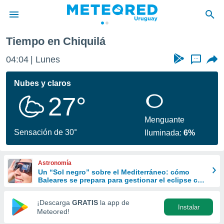
Tiempo en Chiquilá
privacidad
04:04
Lunes
...
o de
om.uy
com.uy) ha
Nubes y claros
ado por
27°
es para
ue la
 que se
Menguante
e calidad.
Sensación de 30°
Iluminada:
6%
eder a este
ediante las
opciones:
Astronomía
Un “Sol negro” sobre el Mediterráneo: cómo
ookies y
Baleares se prepara para gestionar el eclipse con
e forma
turismo responsable
¡Descarga
GRATIS
la app de
Instalar
d digital
Meteored!
ada, basada