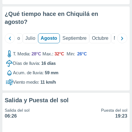
ados con el
 seleccionar
o.
¿Qué tiempo hace en Chiquilá en
calización
agosto
?
precisa e
ión mediante
yo
Junio
Julio
Agosto
Septiembre
Octubre
Noviemb
, publicidad
T. Media:
28°C
Max.:
32°C
Min:
26°C
dos,
 publicidad
Días de lluvia:
16
días
,
ón de
Acum. de lluvia:
59 mm
 desarrollo
Viento medio:
11 km/h
s.
tros 1199
ios
Salida y Puesta del sol
Salida del sol
Puesta del sol
06:26
19:23