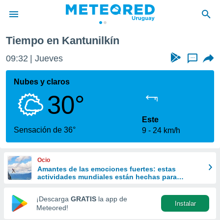
Tiempo en Kantunilkín
privacidad
09:32
Jueves
...
o de
om.uy
com.uy) ha
Nubes y claros
ado por
30°
es para
ue la
 que se
Este
e calidad.
Sensación de 36°
9
24 km/h
eder a este
ediante las
opciones:
Ocio
Amantes de las emociones fuertes: estas
ookies y
actividades mundiales están hechas para
e forma
ustedes
¡Descarga
GRATIS
la app de
Instalar
d digital
Meteored!
ada, basada