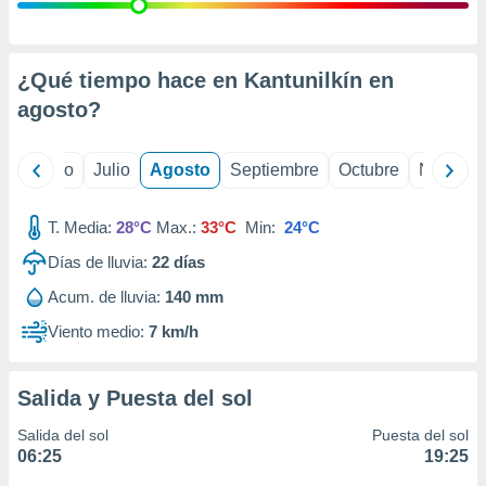
ados con el
 seleccionar
o.
calización
¿Qué tiempo hace en Kantunilkín en
precisa e
agosto
?
ión mediante
, publicidad
yo
Junio
Julio
Agosto
Septiembre
Octubre
Noviemb
dos,
 publicidad
T. Media:
28°C
Max.:
33°C
Min:
24°C
,
Días de lluvia:
22
días
ón de
 desarrollo
Acum. de lluvia:
140 mm
s.
Viento medio:
7 km/h
tros 1199
ios
Salida y Puesta del sol
Salida del sol
Puesta del sol
06:25
19:25