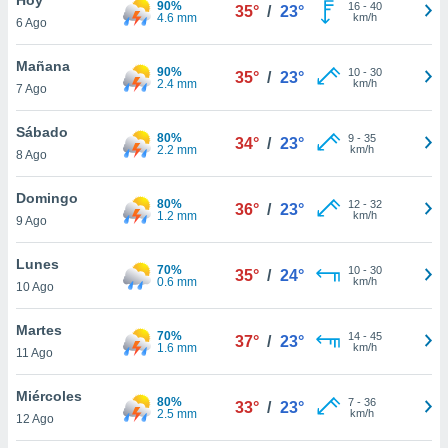
90%
ublicidad y
16
-
40
35°
/
23°
4.6 mm
km/h
6 Ago
do en
 mismo.
Mañana
90%
10
-
30
35°
/
23°
sultar más
2.4 mm
km/h
7 Ago
 en nuestra
 Cookies
y
Sábado
80%
9
-
35
ualquier
34°
/
23°
2.2 mm
km/h
8 Ago
ento
 botón
Domingo
80%
12
-
32
36°
/
23°
ación de
1.2 mm
km/h
9 Ago
kies
 disponible
Lunes
70%
10
-
30
e nuestra
35°
/
24°
0.6 mm
km/h
10 Ago
.
Martes
IVAMENTE,
70%
14
-
45
37°
/
23°
1.6 mm
km/h
11 Ago
as
Miércoles
80%
7
-
36
33°
/
23°
 a cookies
2.5 mm
km/h
12 Ago
 no aceptar