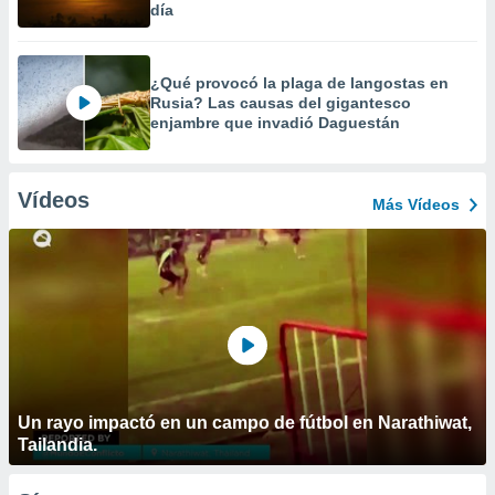
día
¿Qué provocó la plaga de langostas en
Rusia? Las causas del gigantesco
enjambre que invadió Daguestán
Vídeos
Más Vídeos
Un rayo impactó en un campo de fútbol en Narathiwat,
Tailandia.