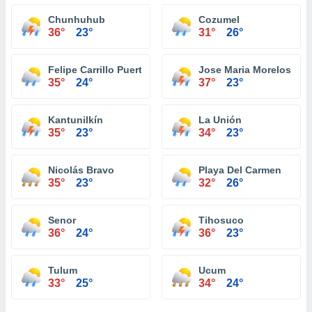
Chunhuhub
Cozumel
36°
23°
31°
26°
Felipe Carrillo Puerto
Jose Maria Morelos
35°
24°
37°
23°
Kantunilkín
La Unión
35°
23°
34°
23°
Nicolás Bravo
Playa Del Carmen
35°
23°
32°
26°
Senor
Tihosuco
36°
24°
36°
23°
Tulum
Ucum
33°
25°
34°
24°