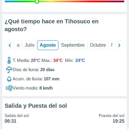
ados con el
 seleccionar
o.
calización
¿Qué tiempo hace en Tihosuco en
precisa e
agosto
?
ión mediante
, publicidad
yo
Junio
Julio
Agosto
Septiembre
Octubre
Noviemb
dos,
 publicidad
T. Media:
28°C
Max.:
34°C
Min:
24°C
,
Días de lluvia:
20
días
ón de
 desarrollo
Acum. de lluvia:
107 mm
s.
Viento medio:
8 km/h
tros 1199
ios
Salida y Puesta del sol
Salida del sol
Puesta del sol
06:31
19:25