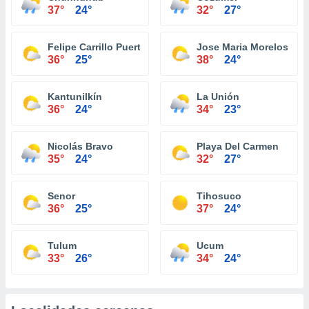
37°
24°
32°
27°
Felipe Carrillo Puerto
Jose Maria Morelos
36°
25°
38°
24°
Kantunilkín
La Unión
36°
24°
34°
23°
Nicolás Bravo
Playa Del Carmen
35°
24°
32°
27°
Senor
Tihosuco
36°
25°
37°
24°
Tulum
Ucum
33°
26°
34°
24°