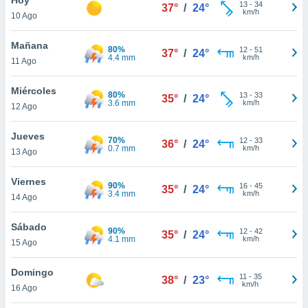
ublicidad y
13
-
34
37°
/
24°
km/h
10 Ago
do en
 mismo.
Mañana
80%
12
-
51
37°
/
24°
sultar más
4.4 mm
km/h
11 Ago
 en nuestra
 Cookies
y
Miércoles
80%
13
-
33
ualquier
35°
/
24°
3.6 mm
km/h
12 Ago
ento
 botón
Jueves
70%
12
-
33
36°
/
24°
ación de
0.7 mm
km/h
13 Ago
kies
 disponible
Viernes
90%
16
-
45
e nuestra
35°
/
24°
3.4 mm
km/h
14 Ago
.
Sábado
IVAMENTE,
90%
12
-
42
35°
/
24°
4.1 mm
km/h
15 Ago
as
Domingo
11
-
35
38°
/
23°
 a cookies
km/h
16 Ago
 no aceptar