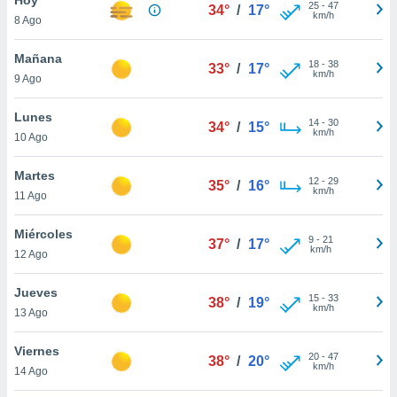
ublicidad y
25
-
47
34°
/
17°
km/h
8 Ago
do en
 mismo.
Mañana
18
-
38
33°
/
17°
sultar más
km/h
9 Ago
 en nuestra
 Cookies
y
Lunes
14
-
30
ualquier
34°
/
15°
km/h
10 Ago
ento
 botón
Martes
12
-
29
35°
/
16°
ación de
km/h
11 Ago
kies
 disponible
Miércoles
9
-
21
e nuestra
37°
/
17°
km/h
12 Ago
.
Jueves
IVAMENTE,
15
-
33
38°
/
19°
km/h
13 Ago
as
Viernes
20
-
47
38°
/
20°
 a cookies
km/h
14 Ago
 no aceptar