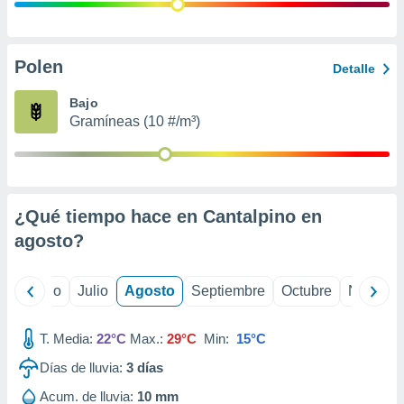
ados con el
 seleccionar
o.
calización
Polen
Detalle
precisa e
ión mediante
Bajo
Gramíneas (10 #/m³)
, publicidad
dos,
 publicidad
,
¿Qué tiempo hace en Cantalpino en
ón de
 desarrollo
agosto
?
s.
tros 1199
yo
Junio
Julio
Agosto
Septiembre
Octubre
Noviemb
ios
T. Media:
22°C
Max.:
29°C
Min:
15°C
Días de lluvia:
3
días
Acum. de lluvia:
10 mm