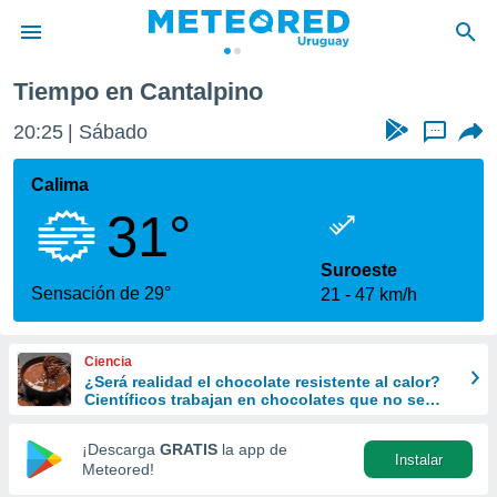
Cantalpino
Tiempo en Cantalpino
privacidad
20:25
Sábado
...
o de
om.uy
com.uy) ha
Calima
ado por
31°
es para
ue la
 que se
Suroeste
e calidad.
Sensación de 29°
21
47 km/h
eder a este
ediante las
opciones:
Ciencia
¿Será realidad el chocolate resistente al calor?
ookies y
Científicos trabajan en chocolates que no se
e forma
derriten ni en verano
¡Descarga
GRATIS
la app de
Instalar
d digital
Meteored!
ada, basada