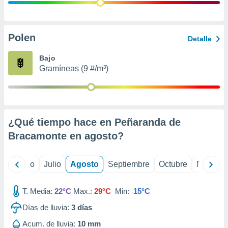
ados con el
 seleccionar
o.
calización
Polen
Detalle
precisa e
ión mediante
Bajo
Gramíneas (9 #/m³)
, publicidad
dos,
 publicidad
,
¿Qué tiempo hace en Peñaranda de
ón de
 desarrollo
Bracamonte en
agosto
?
s.
tros 1199
yo
Junio
Julio
Agosto
Septiembre
Octubre
Noviemb
ios
T. Media:
22°C
Max.:
29°C
Min:
15°C
Días de lluvia:
3
días
Acum. de lluvia:
10 mm