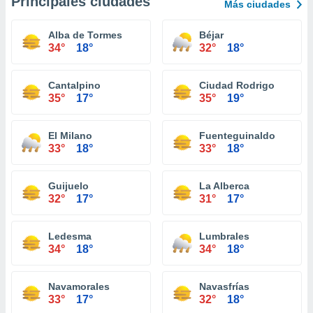
Principales ciudades
Más ciudades
Alba de Tormes
Béjar
34°
18°
32°
18°
Cantalpino
Ciudad Rodrigo
35°
17°
35°
19°
El Milano
Fuenteguinaldo
33°
18°
33°
18°
Guijuelo
La Alberca
32°
17°
31°
17°
Ledesma
Lumbrales
34°
18°
34°
18°
Navamorales
Navasfrías
33°
17°
32°
18°