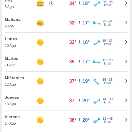
ublicidad y
25
-
48
34°
/
18°
km/h
8 Ago
do en
 mismo.
Mañana
23
-
44
32°
/
17°
sultar más
km/h
9 Ago
 en nuestra
 Cookies
y
Lunes
15
-
31
ualquier
33°
/
16°
km/h
10 Ago
ento
 botón
Martes
12
-
28
35°
/
17°
ación de
km/h
11 Ago
kies
 disponible
Miércoles
15
-
36
e nuestra
37°
/
19°
km/h
12 Ago
.
Jueves
IVAMENTE,
14
-
30
37°
/
20°
km/h
13 Ago
as
Viernes
21
-
49
36°
/
20°
 a cookies
km/h
14 Ago
 no aceptar