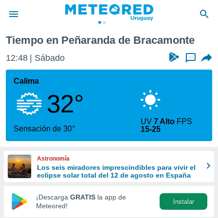
Peñaranda de Bracamonte
Tiempo en Peñaranda de Bracamonte
privacidad
12:48
Sábado
...
o de
om.uy
com.uy) ha
Calima
ado por
32°
es para
ue la
 que se
UV
7 Alto
FPS
e calidad.
Sensación de 30°
15-25
eder a este
ediante las
opciones:
Astronomía
Los seis miradores imprescindibles para vivir el
ookies y
eclipse solar total del 12 de agosto en España
e forma
¡Descarga
GRATIS
la app de
Instalar
d digital
Meteored!
ada, basada