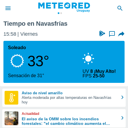
Navasfrías
Tiempo en Navasfrías
privacidad
15:58
Viernes
...
o de
om.uy
com.uy) ha
Soleado
ado por
33°
es para
ue la
 que se
UV
8 ¡Muy Alto!
e calidad.
Sensación de 31°
FPS
25-50
eder a este
ediante las
opciones:
Aviso de nivel amarillo
Alerta moderada por altas temperaturas en Navasfrías
ookies y
hoy
e forma
Actualidad
d digital
El aviso de la OMM sobre los incendios
forestales: "el cambio climático aumenta el
ada, basada