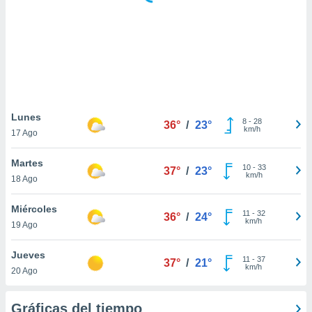
ste abono
 botón
.
nto,
cios
kies,
Lunes
8
-
28
ores únicos
36°
/
23°
km/h
17 Ago
as similares
nar,
Martes
rocesar
10
-
33
37°
/
23°
km/h
onales como
18 Ago
 este sitio
recciones IP
Miércoles
11
-
32
36°
/
24°
ficadores de
km/h
19 Ago
 posible
s
Jueves
 traten tus
11
-
37
37°
/
21°
km/h
nales en
20 Ago
 interés
go a lo que
Gráficas del tiempo
nerte. Para