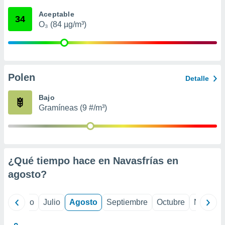
ados con el
 seleccionar
Aceptable
34
o.
O₃ (84 µg/m³)
calización
precisa e
ión mediante
, publicidad
Polen
Detalle
dos,
Bajo
 publicidad
Gramíneas (9 #/m³)
,
ón de
 desarrollo
s.
tros 1199
¿Qué tiempo hace en Navasfrías en
ios
agosto
?
yo
Junio
Julio
Agosto
Septiembre
Octubre
Noviemb