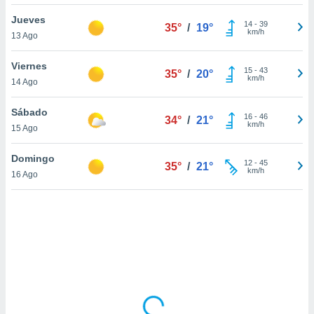
ón de
uedes
Jueves
14
-
39
35°
/
19°
uestro sitio
km/h
13 Ago
ed.com.uy.
o, te
Viernes
 de que
15
-
43
35°
/
20°
km/h
14 Ago
talarán
e sean
para
Sábado
16
-
46
34°
/
21°
a
km/h
15 Ago
por el sitio
o se
Domingo
12
-
45
cookies para
35°
/
21°
km/h
16 Ago
nto ni para
licidad o
ado, aunque
sualizar
general no
ada. Puedes
 instalación
y acceder a
io web a