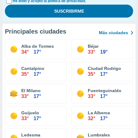
He leído y acepto la política de privacidad.
Principales ciudades
Más ciudades
Alba de Tormes
Béjar
34°
17°
33°
19°
Cantalpino
Ciudad Rodrigo
35°
17°
35°
17°
El Milano
Fuenteguinaldo
33°
17°
33°
17°
Guijuelo
La Alberca
33°
17°
32°
17°
Ledesma
Lumbrales