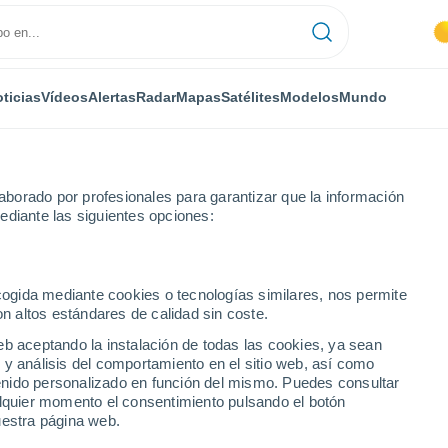
ticias
Vídeos
Alertas
Radar
Mapas
Satélites
Modelos
Mundo
borado por profesionales para garantizar que la información
ediante las siguientes opciones:
vois
ecogida mediante cookies o tecnologías similares, nos permite
on altos estándares de calidad sin coste.
ervois
eb aceptando la instalación de todas las cookies, ya sean
 y análisis del comportamiento en el sitio web, así como
...
ntenido personalizado en función del mismo. Puedes consultar
alquier momento el consentimiento pulsando el botón
Por hora
uestra página web.
Cielos despejados en las
próximas horas