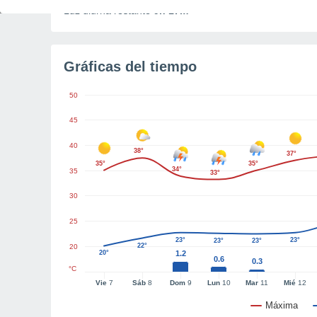
Luz diurna restante
9h 17m
Gráficas del tiempo
50
45
40
38°
37°
35°
35°
34°
35
33°
30
25
23°
23°
23°
23°
22°
20
20°
1.2
0.6
0.3
°C
Vie
7
Sáb
8
Dom
9
Lun
10
Mar
11
Mié
12
Máxima