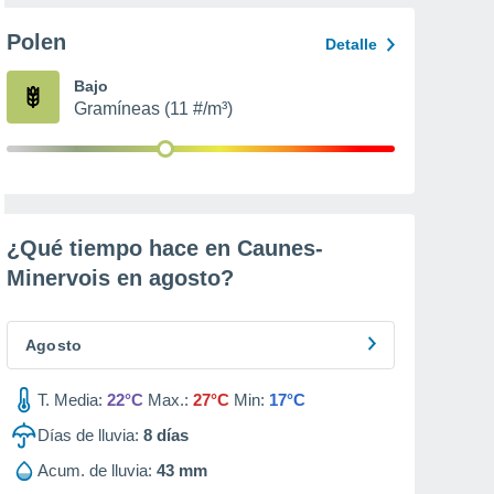
Polen
Detalle
Bajo
Gramíneas (11 #/m³)
¿Qué tiempo hace en Caunes-
Minervois en
agosto
?
Agosto
T. Media:
22°C
Max.:
27°C
Min:
17°C
Días de lluvia:
8
días
Acum. de lluvia:
43 mm