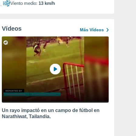
Viento medio:
13 km/h
Vídeos
Más Vídeos
Un rayo impactó en un campo de fútbol en
Narathiwat, Tailandia.