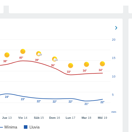
20
40°
15
39°
38°
36°
34°
34°
33°
10
5
24°
23°
22°
22°
22°
22°
21°
mm
Jue
13
Vie
14
Sáb
15
Dom
16
Lun
17
Mar
18
Mié
19
Mínima
Lluvia