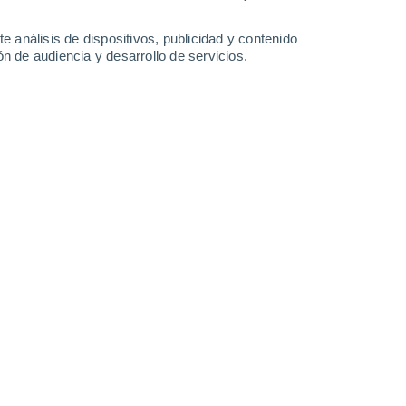
0.6 mm
0.3 mm
33°
/
23°
35°
/
23°
37°
/
23°
38°
/
24°
e análisis de dispositivos, publicidad y contenido
n de audiencia y desarrollo de servicios.
-
35
km/h
13
-
31
km/h
15
-
37
km/h
13
-
35
km/h
de agosto
Oeste
6 Alto
13
-
35 km/h
FPS:
15-25
Noroeste
8 ¡Muy Alto!
11
-
34 km/h
FPS:
25-50
Noroeste
8 ¡Muy Alto!
11
-
32 km/h
FPS:
25-50
Noroeste
7 Alto
10
-
30 km/h
FPS:
15-25