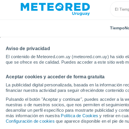
Tiempo
No
Aviso de privacidad
El contenido de Meteored.com.uy (meteored.com.uy) ha sido ela
que se ofrece es de calidad. Puedes acceder a este sitio web m
Aceptar cookies y acceder de forma gratuita
Inicio
Francia
Occitania
Aude
Caunes-Miner
La publicidad digital personalizada, basada en la información r
financiar nuestra actividad para seguir ofreciéndote contenido c
Tiempo en Caunes-Min
Pulsando el botón "Aceptar y continuar", puedes acceder a la w
nuestras o de nuestros socios, que nos permiten el seguimiento
12:19
Viernes
desarrollar un perfil específico para mostrarte publicidad y co
más información en nuestra
Política de Cookies
y retirar en cu
Configuración de cookies
que aparece disponible en el pie de n
Soleado