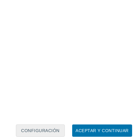
Calendario lunar
Lun
Mar
Mié
Jue
Vie
Sáb
Dom
7
8
9
10
11
12
13
14
15
16
17
18
19
20
CONFIGURACIÓN
ACEPTAR Y CONTINUAR