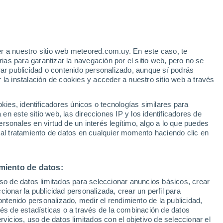
Aviso de nivel amarillo
Alerta moderada por altas
temperaturas en Caunes-Minervois
hoy
r a nuestro sitio web meteored.com.uy. En este caso, te
/h
as para garantizar la navegación por el sitio web, pero no se
rar publicidad o contenido personalizado, aunque sí podrás
 la instalación de cookies y acceder a nuestro sitio web a través
tales:
es, identificadores únicos o tecnologías similares para
 no
n este sitio web, las direcciones IP y los identificadores de
rsonales en virtud de un interés legítimo, algo a lo que puedes
Radar de lluvia
Satélites
Modelos
 al tratamiento de datos en cualquier momento haciendo clic en
miento de datos:
Lunes
Martes
Miércoles
Jueves
uso de datos limitados para seleccionar anuncios básicos, crear
10 Ago
11 Ago
12 Ago
13 Ago
ccionar la publicidad personalizada, crear un perfil para
ontenido personalizado, medir el rendimiento de la publicidad,
vés de estadísticas o a través de la combinación de datos
rvicios, uso de datos limitados con el objetivo de seleccionar el
40%
30%