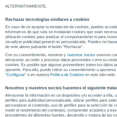
31°
ALTERNATIVAMENTE,
Rechazar tecnologías similares a cookies
Oeste
En caso de no aceptar la instalación de cookies, puedes accede
Sensación de 29°
13
-
35 km
informamos de que solo se instalarán cookies que sean necesari
utilizarán cookies para analizar el comportamiento ni para most
visualizar publicidad general no personalizada. Puedes rechazar
de este abono pulsando el botón "Rechazar".
Actualidad
El aviso de la OMM sobre los incendios fores
Con su consentimiento, nosotros y
nuestros socios
usamos cooki
"el cambio climático aumenta el riesgo, pero
almacenar, acceder y procesar datos personales como su visita e
es el único culpable
cookies. Es posible que algunos proveedores traten tus datos pe
Tiempo 1 - 7 días
Actualidad
Mapa de temperatura
oponerte. Para ello, puede retirar su consentimiento u oponerse
"Configurar"
o en nuestra
Política de Cookies
en este sitio web.
Nosotros y nuestros socios hacemos el siguiente trata
Mañana
Domingo
Hoy
Almacenar la información en un dispositivo y/o acceder a ella, 
8 Ago
9 Ago
7 Ago
perfiles para publicidad personalizada, utilizar perfiles para sele
personalizar el contenido, uso de perfiles para la selección de c
medir el rendimiento del contenido, comprender al público a tra
procedentes de diferentes fuentes, desarrollo y mejora de los se
50%