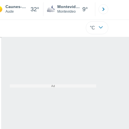
Caunes-Minervois
Montevideo
Maldonad
32°
9°
Aude
Montevideo
Maldonado
°C