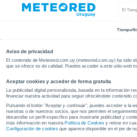
Tiempo
No
Aviso de privacidad
El contenido de Meteored.com.uy (meteored.com.uy) ha sido ela
que se ofrece es de calidad. Puedes acceder a este sitio web m
Aceptar cookies y acceder de forma gratuita
Inicio
Francia
Occitania
Aude
Narbona
La publicidad digital personalizada, basada en la información r
financiar nuestra actividad para seguir ofreciéndote contenido c
Tiempo en Narbona
Pulsando el botón "Aceptar y continuar", puedes acceder a la w
nuestras o de nuestros socios, que nos permiten el seguimiento
08:06
Sábado
desarrollar un perfil específico para mostrarte publicidad y co
más información en nuestra
Política de Cookies
y retirar en cu
Configuración de cookies
que aparece disponible en el pie de n
Soleado