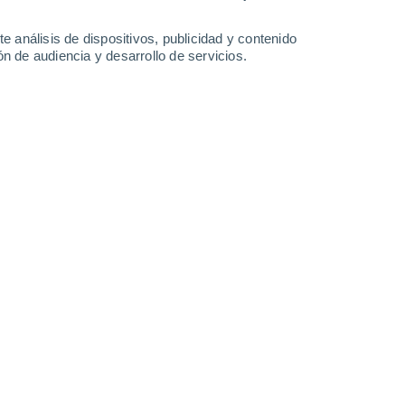
35°
/
22°
36°
/
23°
36°
/
23°
38°
/
23°
e análisis de dispositivos, publicidad y contenido
n de audiencia y desarrollo de servicios.
-
33
km/h
15
-
35
km/h
19
-
41
km/h
9
-
42
km/h
Oeste
0 Bajo
4
-
9 km/h
FPS:
no
Oeste
1 Bajo
3
-
10 km/h
FPS:
no
Suroeste
2 Bajo
3
-
13 km/h
FPS:
no
Sur
4 Medio
6
-
18 km/h
FPS:
6-10