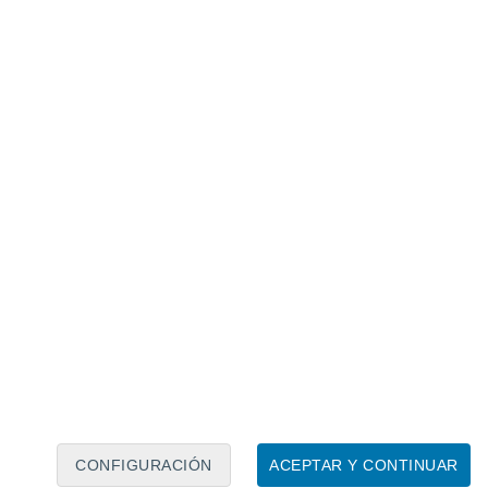
Calendario lunar
Lun
Mar
Mié
Jue
Vie
Sáb
Dom
8
9
10
11
12
13
14
15
16
17
18
19
20
21
CONFIGURACIÓN
ACEPTAR Y CONTINUAR