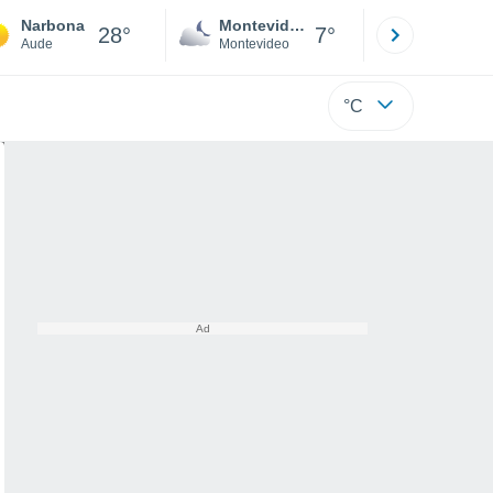
Narbona
Montevideo
Maldonad
28°
7°
Aude
Montevideo
Maldonado
°C