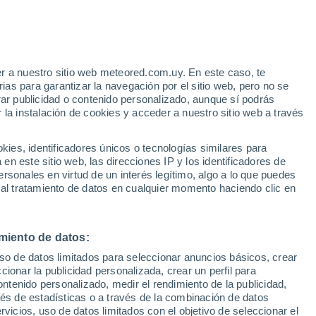
r a nuestro sitio web meteored.com.uy. En este caso, te
as para garantizar la navegación por el sitio web, pero no se
rar publicidad o contenido personalizado, aunque sí podrás
 la instalación de cookies y acceder a nuestro sitio web a través
 el
es, identificadores únicos o tecnologías similares para
a
n este sitio web, las direcciones IP y los identificadores de
rsonales en virtud de un interés legítimo, algo a lo que puedes
Radar de lluvia
Satélites
Modelos
 al tratamiento de datos en cualquier momento haciendo clic en
miento de datos:
Martes
Miércoles
Jueves
Viernes
uso de datos limitados para seleccionar anuncios básicos, crear
11 Ago
12 Ago
13 Ago
14 Ago
ccionar la publicidad personalizada, crear un perfil para
ontenido personalizado, medir el rendimiento de la publicidad,
vés de estadísticas o a través de la combinación de datos
rvicios, uso de datos limitados con el objetivo de seleccionar el