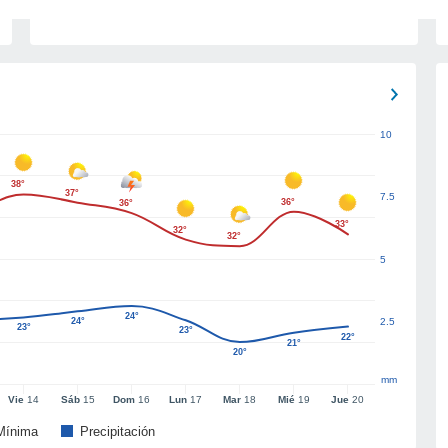
10
38°
37°
7.5
36°
36°
33°
32°
32°
5
24°
24°
2.5
23°
23°
22°
21°
20°
mm
Vie
14
Sáb
15
Dom
16
Lun
17
Mar
18
Mié
19
Jue
20
Mínima
Precipitación