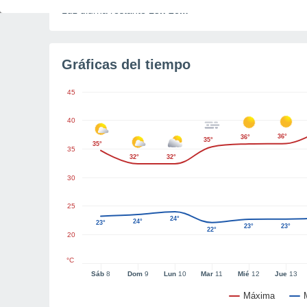
Luz diurna restante
13h 26m
Gráficas del tiempo
45
40
36°
36°
35°
35°
35
32°
32°
30
25
24°
24°
23°
23°
23°
22°
20
°C
Sáb
8
Dom
9
Lun
10
Mar
11
Mié
12
Jue
13
Máxima