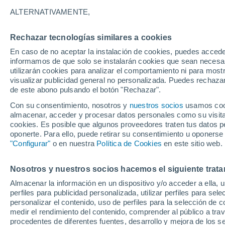
25°
ALTERNATIVAMENTE,
Rechazar tecnologías similares a cookies
Oeste
En caso de no aceptar la instalación de cookies, puedes accede
Sensación de 26°
4
-
9 km/h
informamos de que solo se instalarán cookies que sean necesari
utilizarán cookies para analizar el comportamiento ni para most
visualizar publicidad general no personalizada. Puedes rechazar
de este abono pulsando el botón "Rechazar".
Astronomía
Los seis miradores imprescindibles para vivir
Con su consentimiento, nosotros y
nuestros socios
usamos cooki
eclipse solar total del 12 de agosto en Españ
almacenar, acceder y procesar datos personales como su visita e
cookies. Es posible que algunos proveedores traten tus datos pe
Tiempo 1 - 7 días
Actualidad
Mapa de temperatura
oponerte. Para ello, puede retirar su consentimiento u oponerse
"Configurar"
o en nuestra
Política de Cookies
en este sitio web.
Nosotros y nuestros socios hacemos el siguiente trata
Mañana
Lunes
Hoy
Almacenar la información en un dispositivo y/o acceder a ella, 
9 Ago
10 Ago
8 Ago
perfiles para publicidad personalizada, utilizar perfiles para sele
personalizar el contenido, uso de perfiles para la selección de c
medir el rendimiento del contenido, comprender al público a tra
procedentes de diferentes fuentes, desarrollo y mejora de los se