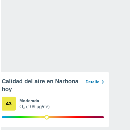
Calidad del aire en Narbona
Detalle
hoy
Moderada
43
O₃ (109 µg/m³)