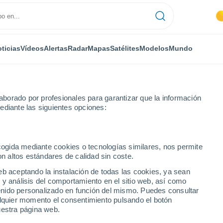
ticias
Vídeos
Alertas
Radar
Mapas
Satélites
Modelos
Mundo
borado por profesionales para garantizar que la información
ediante las siguientes opciones:
ecogida mediante cookies o tecnologías similares, nos permite
on altos estándares de calidad sin coste.
eb aceptando la instalación de todas las cookies, ya sean
 y análisis del comportamiento en el sitio web, así como
...
ntenido personalizado en función del mismo. Puedes consultar
alquier momento el consentimiento pulsando el botón
Por hora
uestra página web.
Cielos despejados en las
próximas horas