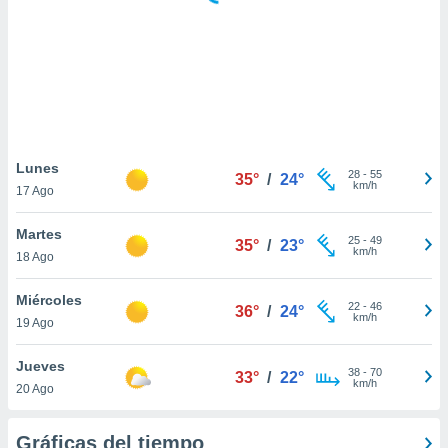
ste abono
 botón
.
nto,
cios
kies,
Lunes
28
-
55
ores únicos
35°
/
24°
km/h
17 Ago
as similares
nar,
Martes
rocesar
25
-
49
35°
/
23°
km/h
onales como
18 Ago
 este sitio
recciones IP
Miércoles
22
-
46
36°
/
24°
ficadores de
km/h
19 Ago
 posible
s
Jueves
 traten tus
38
-
70
33°
/
22°
km/h
nales en
20 Ago
 interés
go a lo que
Gráficas del tiempo
nerte. Para