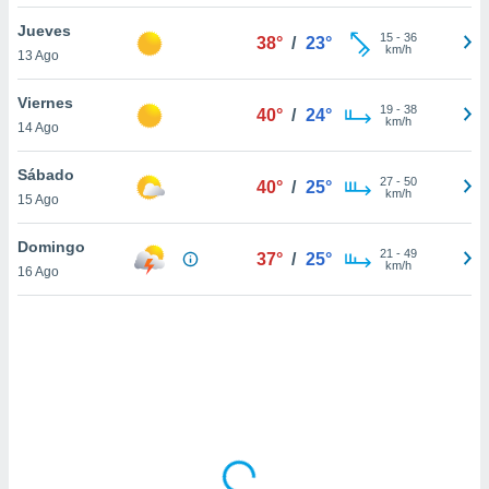
ón de
uedes
Jueves
15
-
36
38°
/
23°
uestro sitio
km/h
13 Ago
ed.com.uy.
o, te
Viernes
 de que
19
-
38
40°
/
24°
km/h
14 Ago
talarán
e sean
para
Sábado
27
-
50
40°
/
25°
a
km/h
15 Ago
por el sitio
o se
Domingo
21
-
49
cookies para
37°
/
25°
km/h
16 Ago
nto ni para
licidad o
ado, aunque
sualizar
general no
ada. Puedes
 instalación
y acceder a
io web a