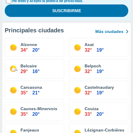
He leído y acepto la política de privacidad.
Principales ciudades
Más ciudades
Alzonne
Axat
34°
20°
32°
19°
Belcaire
Belpech
29°
16°
32°
19°
Carcasona
Castelnaudary
35°
21°
32°
19°
Caunes-Minervois
Couiza
35°
20°
33°
20°
Fanjeaux
Lézignan-Corbières