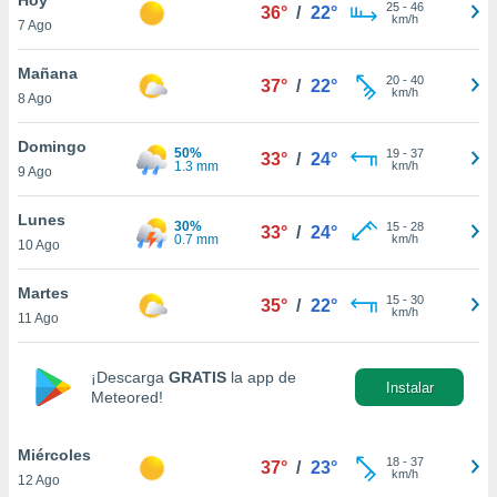
ublicidad y
25
-
46
36°
/
22°
km/h
7 Ago
do en
 mismo.
Mañana
20
-
40
37°
/
22°
sultar más
km/h
8 Ago
 en nuestra
 Cookies
y
Domingo
50%
19
-
37
ualquier
33°
/
24°
1.3 mm
km/h
9 Ago
ento
 botón
Lunes
30%
15
-
28
33°
/
24°
ación de
0.7 mm
km/h
10 Ago
kies
 disponible
Martes
15
-
30
e nuestra
35°
/
22°
km/h
11 Ago
.
IVAMENTE,
¡Descarga
GRATIS
la app de
Instalar
Meteored!
as
 a cookies
Miércoles
18
-
37
37°
/
23°
km/h
12 Ago
 no aceptar