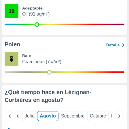
ados con el
 seleccionar
Aceptable
36
o.
O₃ (91 µg/m³)
calización
precisa e
ión mediante
, publicidad
Polen
Detalle
dos,
Bajo
 publicidad
Gramíneas (7 #/m³)
,
ón de
 desarrollo
s.
tros 1199
¿Qué tiempo hace en Lézignan-
ios
Corbières en
agosto
?
yo
Junio
Julio
Agosto
Septiembre
Octubre
Noviemb