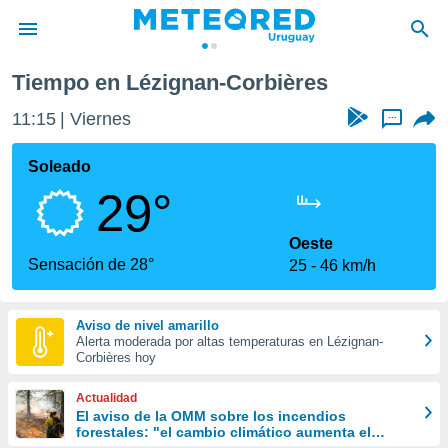
Tiempo en Lézignan-Corbières
privacidad
11:15
Viernes
...
o de
om.uy
com.uy) ha
Soleado
ado por
29°
es para
ue la
 que se
Oeste
e calidad.
Sensación de 28°
25
46 km/h
eder a este
ediante las
opciones:
Aviso de nivel amarillo
Alerta moderada por altas temperaturas en Lézignan-
ookies y
Corbières hoy
e forma
Actualidad
d digital
El aviso de la OMM sobre los incendios
forestales: "el cambio climático aumenta el
ada, basada