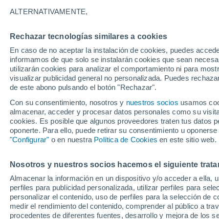
28°
ALTERNATIVAMENTE,
Rechazar tecnologías similares a cookies
Menguant
En caso de no aceptar la instalación de cookies, puedes accede
Iluminada
Sensación de 27°
informamos de que solo se instalarán cookies que sean necesari
utilizarán cookies para analizar el comportamiento ni para most
visualizar publicidad general no personalizada. Puedes rechazar
de este abono pulsando el botón "Rechazar".
Actualidad
El aviso de la OMM sobre los incendios fores
Con su consentimiento, nosotros y
nuestros socios
usamos cooki
"el cambio climático aumenta el riesgo, pero
almacenar, acceder y procesar datos personales como su visita e
es el único culpable
cookies. Es posible que algunos proveedores traten tus datos pe
Tiempo 1 - 7 días
Actualidad
Mapa de temperatura
oponerte. Para ello, puede retirar su consentimiento u oponerse
"Configurar"
o en nuestra
Política de Cookies
en este sitio web.
Nosotros y nuestros socios hacemos el siguiente trata
Mañana
Domingo
Hoy
Almacenar la información en un dispositivo y/o acceder a ella, 
8 Ago
9 Ago
7 Ago
perfiles para publicidad personalizada, utilizar perfiles para sele
personalizar el contenido, uso de perfiles para la selección de c
medir el rendimiento del contenido, comprender al público a tra
procedentes de diferentes fuentes, desarrollo y mejora de los se