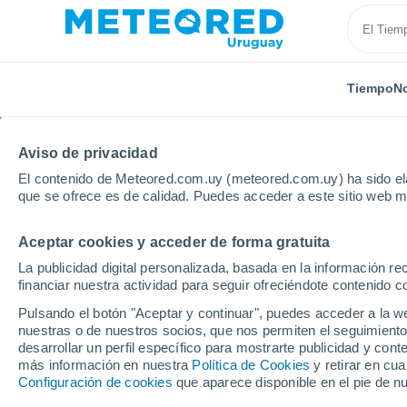
Tiempo
No
Aviso de privacidad
El contenido de Meteored.com.uy (meteored.com.uy) ha sido ela
que se ofrece es de calidad. Puedes acceder a este sitio web m
Aceptar cookies y acceder de forma gratuita
Inicio
España
Castilla La Mancha
Provincia de 
La publicidad digital personalizada, basada en la información r
financiar nuestra actividad para seguir ofreciéndote contenido c
Tiempo en Cebolla
Pulsando el botón "Aceptar y continuar", puedes acceder a la w
nuestras o de nuestros socios, que nos permiten el seguimiento
00:32
Viernes
desarrollar un perfil específico para mostrarte publicidad y co
más información en nuestra
Política de Cookies
y retirar en cu
Configuración de cookies
que aparece disponible en el pie de n
Cielo despejado