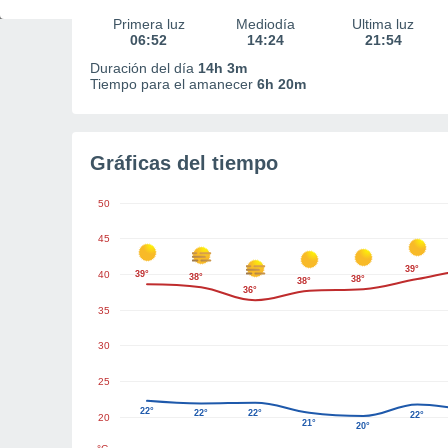
Primera luz
Mediodía
Última luz
06:52
14:24
21:54
Duración del día
14h 3m
Tiempo para el amanecer
6h 20m
Gráficas del tiempo
50
45
39°
40
39°
38°
38°
38°
36°
35
30
25
22°
22°
22°
22°
20
21°
20°