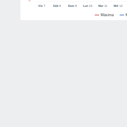
°C
Vie
7
Sáb
8
Dom
9
Lun
10
Mar
11
Mié
12
Máxima