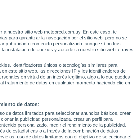
Aviso de nivel amarillo
Alerta moderada por altas
temperaturas en Cebolla hoy
e
r a nuestro sitio web meteored.com.uy. En este caso, te
:
35%
as para garantizar la navegación por el sitio web, pero no se
rar publicidad o contenido personalizado, aunque sí podrás
 la instalación de cookies y acceder a nuestro sitio web a través
tales:
es, identificadores únicos o tecnologías similares para
 no
n este sitio web, las direcciones IP y los identificadores de
rsonales en virtud de un interés legítimo, algo a lo que puedes
Radar de lluvia
Satélites
Modelos
 al tratamiento de datos en cualquier momento haciendo clic en
miento de datos:
Lunes
Martes
Miércoles
Jueves
uso de datos limitados para seleccionar anuncios básicos, crear
10 Ago
11 Ago
12 Ago
13 Ago
ccionar la publicidad personalizada, crear un perfil para
ontenido personalizado, medir el rendimiento de la publicidad,
vés de estadísticas o a través de la combinación de datos
rvicios, uso de datos limitados con el objetivo de seleccionar el