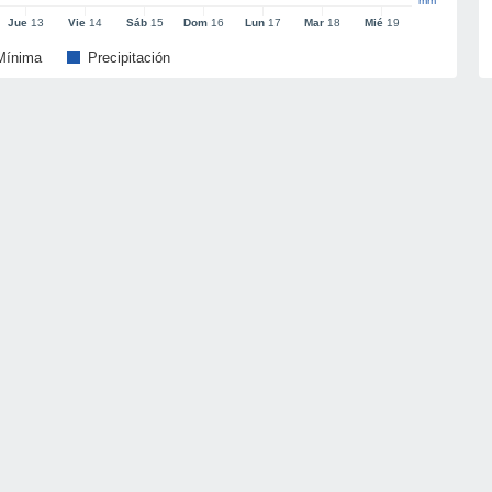
mm
Jue
13
Vie
14
Sáb
15
Dom
16
Lun
17
Mar
18
Mié
19
Mínima
Precipitación