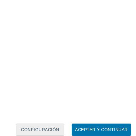
Calendario lunar
Lun
Mar
Mié
Jue
Vie
Sáb
Dom
7
8
9
10
11
12
13
14
15
16
CONFIGURACIÓN
ACEPTAR Y CONTINUAR