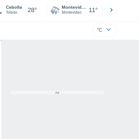
Cebolla
Montevideo
Maldonad
28°
11°
Toledo
Montevideo
Maldonado
°C