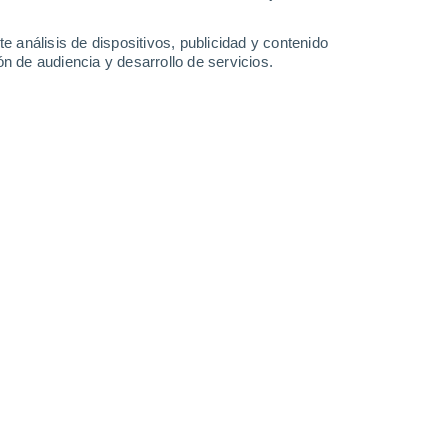
38°
/
21°
38°
/
20°
39°
/
22°
41°
/
21°
e análisis de dispositivos, publicidad y contenido
n de audiencia y desarrollo de servicios.
-
33
km/h
12
-
28
km/h
10
-
25
km/h
13
-
28
km/h
Suroeste
0 Bajo
6
-
11 km/h
FPS:
no
Oeste
0 Bajo
5
-
11 km/h
FPS:
no
Oeste
0 Bajo
7
-
11 km/h
FPS:
no
Oeste
0 Bajo
6
-
11 km/h
FPS:
no