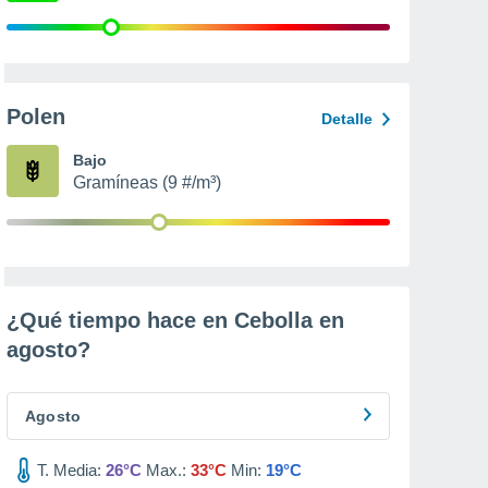
Polen
Detalle
Bajo
Gramíneas (9 #/m³)
¿Qué tiempo hace en Cebolla en
agosto
?
Agosto
T. Media:
26°C
Max.:
33°C
Min:
19°C