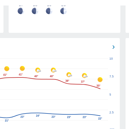
17
18
19
20
10
41°
41°
40°
40°
7.5
38°
37°
35°
5
2.5
24°
23°
23°
23°
23°
22°
21°