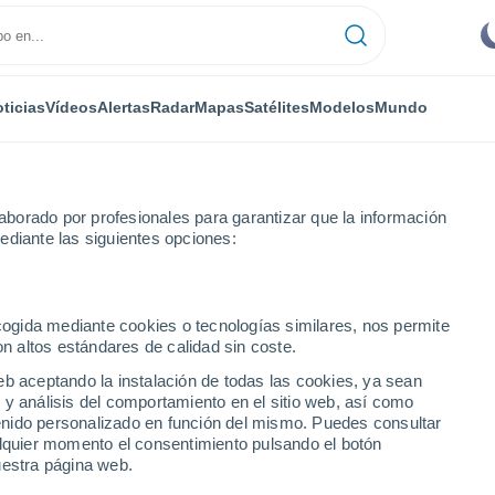
ticias
Vídeos
Alertas
Radar
Mapas
Satélites
Modelos
Mundo
borado por profesionales para garantizar que la información
ediante las siguientes opciones:
Toledo
Cebolla
ecogida mediante cookies o tecnologías similares, nos permite
on altos estándares de calidad sin coste.
eb aceptando la instalación de todas las cookies, ya sean
 y análisis del comportamiento en el sitio web, así como
...
ntenido personalizado en función del mismo. Puedes consultar
alquier momento el consentimiento pulsando el botón
Por hora
uestra página web.
Cielos despejados en las
próximas horas