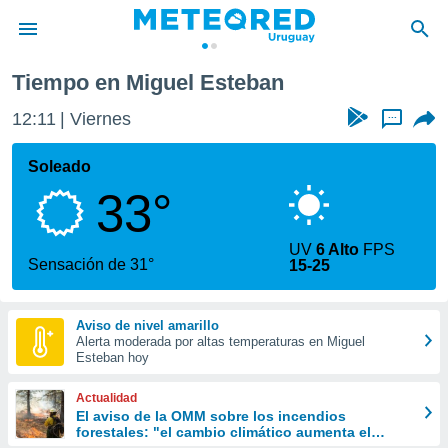
Miguel Esteban
Tiempo en Miguel Esteban
privacidad
12:11
Viernes
...
o de
om.uy
com.uy) ha
Soleado
ado por
33°
es para
ue la
 que se
UV
6 Alto
FPS
e calidad.
Sensación de 31°
15-25
eder a este
ediante las
opciones:
Aviso de nivel amarillo
Alerta moderada por altas temperaturas en Miguel
ookies y
Esteban hoy
e forma
Actualidad
d digital
El aviso de la OMM sobre los incendios
forestales: "el cambio climático aumenta el
ada, basada