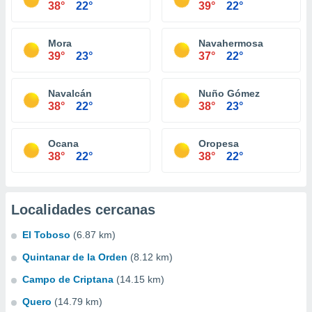
38°
22°
39°
22°
Mora
Navahermosa
39°
23°
37°
22°
Navalcán
Nuño Gómez
38°
22°
38°
23°
Ocana
Oropesa
38°
22°
38°
22°
Localidades cercanas
El Toboso
(6.87 km)
Quintanar de la Orden
(8.12 km)
Campo de Criptana
(14.15 km)
Quero
(14.79 km)