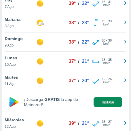
ublicidad y
16
-
31
39°
/
22°
km/h
7 Ago
do en
 mismo.
Mañana
19
-
33
38°
/
23°
sultar más
km/h
8 Ago
 en nuestra
 Cookies
y
Domingo
20
-
38
ualquier
38°
/
22°
km/h
9 Ago
ento
 botón
Lunes
18
-
35
37°
/
21°
ación de
km/h
10 Ago
kies
 disponible
Martes
12
-
26
e nuestra
37°
/
20°
km/h
11 Ago
.
IVAMENTE,
¡Descarga
GRATIS
la app de
Instalar
Meteored!
as
 a cookies
Miércoles
15
-
27
39°
/
21°
km/h
12 Ago
 no aceptar