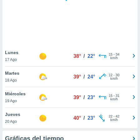
ste abono
 botón
.
nto,
cios
kies,
Lunes
15
-
34
ores únicos
38°
/
22°
km/h
17 Ago
as similares
nar,
Martes
rocesar
12
-
30
39°
/
24°
km/h
onales como
18 Ago
 este sitio
recciones IP
Miércoles
15
-
31
39°
/
23°
ficadores de
km/h
19 Ago
 posible
s
Jueves
 traten tus
22
-
42
40°
/
23°
km/h
nales en
20 Ago
 interés
go a lo que
Gráficas del tiempo
nerte. Para