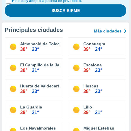
He leído y acepto la política de privacidad.
Principales ciudades
Más ciudades
Almonacid de Toledo
Consuegra
38°
23°
39°
24°
El Campillo de la Jara
Escalona
38°
21°
39°
23°
Huerta de Valdecarábanos
Illescas
39°
23°
38°
23°
La Guardia
Lillo
39°
21°
39°
21°
Los Navalmorales
Miguel Esteban