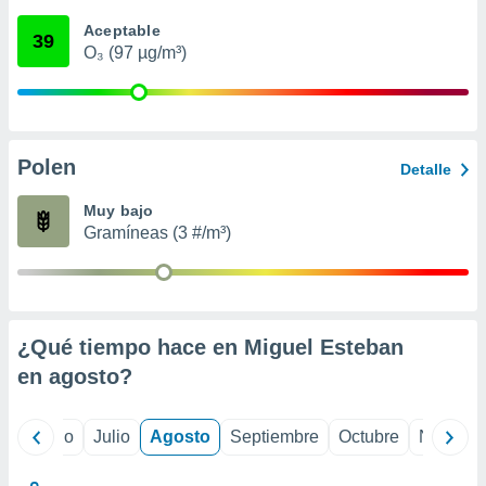
ados con el
 seleccionar
Aceptable
39
o.
O₃ (97 µg/m³)
calización
precisa e
ión mediante
, publicidad
Polen
Detalle
dos,
Muy bajo
 publicidad
Gramíneas (3 #/m³)
,
ón de
 desarrollo
s.
tros 1199
¿Qué tiempo hace en Miguel Esteban
ios
en
agosto
?
yo
Junio
Julio
Agosto
Septiembre
Octubre
Noviemb