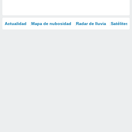
Actualidad
Mapa de nubosidad
Radar de lluvia
Satélites