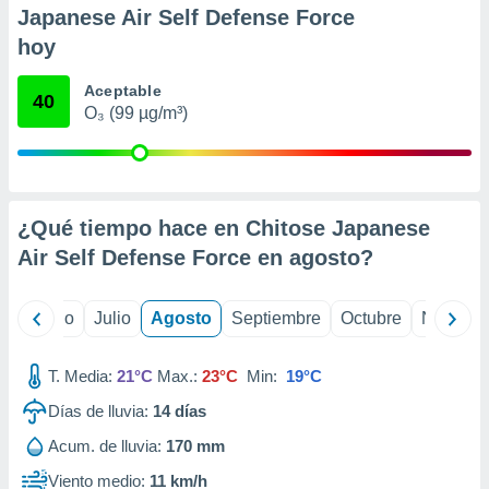
ados con el
Japanese Air Self Defense Force
 seleccionar
o.
hoy
calización
Aceptable
precisa e
40
O₃ (99 µg/m³)
ión mediante
, publicidad
dos,
 publicidad
¿Qué tiempo hace en Chitose Japanese
,
Air Self Defense Force en
agosto
?
ón de
 desarrollo
s.
yo
Junio
Julio
Agosto
Septiembre
Octubre
Noviemb
tros 1199
ios
T. Media:
21°C
Max.:
23°C
Min:
19°C
Días de lluvia:
14
días
Acum. de lluvia:
170 mm
Viento medio:
11 km/h