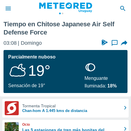
Tiempo en Chitose Japanese Air Self
privacidad
Defense Force
o de
om.uy
03:08
Domingo
...
com.uy) ha
ado por
Parcialmente nuboso
es para
ue la
19°
 que se
e calidad.
Menguante
eder a este
Sensación de 19°
ediante las
Iluminada:
18%
opciones:
ookies y
Tormenta Tropical
e forma
Chan-hom A 1.445 kms de distancia
d digital
Ocio
ada, basada
Las 5 estaciones de tren más bonitas del