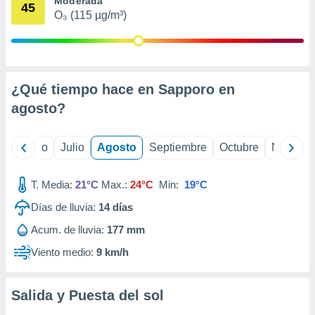
Moderada
ados con el
45
 seleccionar
O₃ (115 µg/m³)
o.
calización
precisa e
ión mediante
¿Qué tiempo hace en Sapporo en
, publicidad
agosto
?
dos,
 publicidad
yo
Junio
Julio
Agosto
Septiembre
Octubre
Noviemb
,
ón de
 desarrollo
T. Media:
21°C
Max.:
24°C
Min:
19°C
s.
Días de lluvia:
14
días
tros 1199
Acum. de lluvia:
177 mm
ios
Viento medio:
9 km/h
Salida y Puesta del sol