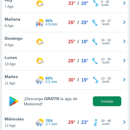
ublicidad y
9
-
30
33°
/
20°
km/h
7 Ago
do en
 mismo.
Mañana
90%
19
-
47
26°
/
20°
sultar más
4.9 mm
km/h
8 Ago
 en nuestra
 Cookies
y
Domingo
16
-
42
ualquier
25°
/
19°
km/h
9 Ago
ento
 botón
Lunes
13
-
34
28°
/
16°
ación de
km/h
10 Ago
kies
 disponible
Martes
60%
13
-
33
e nuestra
30°
/
19°
0.5 mm
km/h
11 Ago
.
IVAMENTE,
¡Descarga
GRATIS
la app de
Instalar
Meteored!
as
 a cookies
Miércoles
70%
19
-
48
29°
/
23°
3.7 mm
km/h
12 Ago
 no aceptar