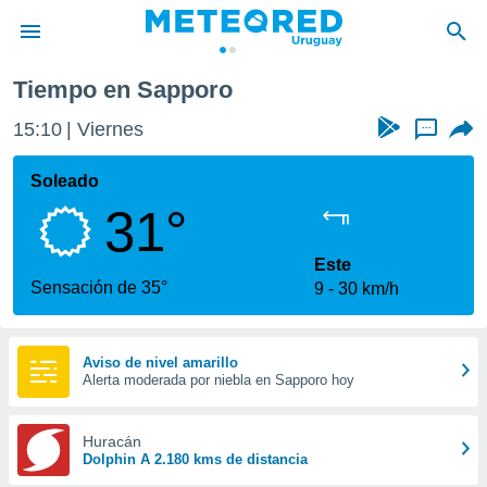
Tiempo en Sapporo
privacidad
15:10
Viernes
...
o de
om.uy
com.uy) ha
Soleado
ado por
31°
es para
ue la
 que se
Este
e calidad.
Sensación de 35°
9
30 km/h
eder a este
ediante las
opciones:
Aviso de nivel amarillo
Alerta moderada por niebla en Sapporo hoy
ookies y
e forma
Huracán
d digital
Dolphin A 2.180 kms de distancia
ada, basada