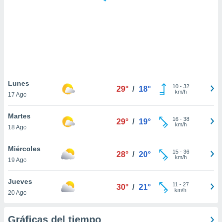
ste abono
 botón
.
nto,
cios
kies,
Lunes
10
-
32
ores únicos
29°
/
18°
km/h
17 Ago
as similares
nar,
Martes
rocesar
16
-
38
29°
/
19°
km/h
onales como
18 Ago
 este sitio
recciones IP
Miércoles
15
-
36
28°
/
20°
ficadores de
km/h
19 Ago
 posible
s
Jueves
 traten tus
11
-
27
30°
/
21°
km/h
nales en
20 Ago
 interés
go a lo que
Gráficas del tiempo
nerte. Para