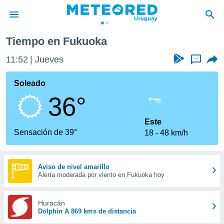
Tiempo en Fukuoka
privacidad
11:52
Jueves
...
o de
om.uy
com.uy) ha
Soleado
ado por
36°
es para
ue la
 que se
Este
e calidad.
Sensación de 39°
18
48 km/h
eder a este
ediante las
opciones:
Aviso de nivel amarillo
Alerta moderada por viento en Fukuoka hoy
ookies y
e forma
Huracán
d digital
Dolphin A 869 kms de distancia
ada, basada