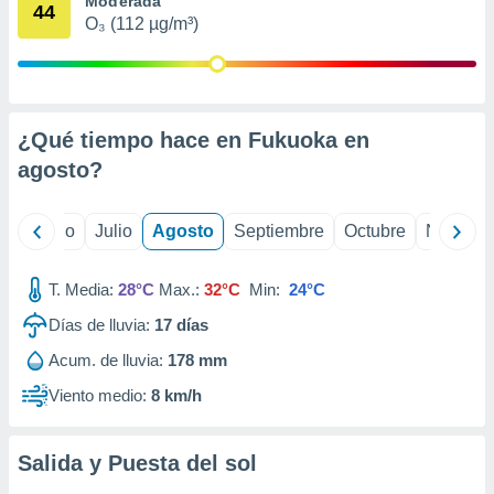
Moderada
ados con el
44
 seleccionar
O₃ (112 µg/m³)
o.
calización
precisa e
ión mediante
¿Qué tiempo hace en Fukuoka en
, publicidad
agosto
?
dos,
 publicidad
yo
Junio
Julio
Agosto
Septiembre
Octubre
Noviemb
,
ón de
 desarrollo
T. Media:
28°C
Max.:
32°C
Min:
24°C
s.
Días de lluvia:
17
días
tros 1199
Acum. de lluvia:
178 mm
ios
Viento medio:
8 km/h
Salida y Puesta del sol