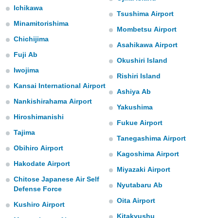
mación
Ichikawa
ediante
Tsushima Airport
ecnologías
Minamitorishima
Mombetsu Airport
nos permite
Chichijima
estra
Asahikawa Airport
ara seguir
Fuji Ab
e contenido
Okushiri Island
ACEPTAR
stándares
Iwojima
Y
Rishiri Island
sin coste.
CONTINUAR
Kansai International Airport
Ashiya Ab
 botón
continuar",
Nankishirahama Airport
CONFIGURACIÓN
Yakushima
der a la
Hiroshimanishi
ndo la
Fukue Airport
 de todas
Tajima
, ya sean
Tanegashima Airport
de nuestros
Obihiro Airport
Kagoshima Airport
 nos
Hakodate Airport
Miyazaki Airport
 y análisis
Chitose Japanese Air Self
tamiento en
Nyutabaru Ab
Defense Force
b, así como
Oita Airport
un perfil
Kushiro Airport
para
Kitakyushu