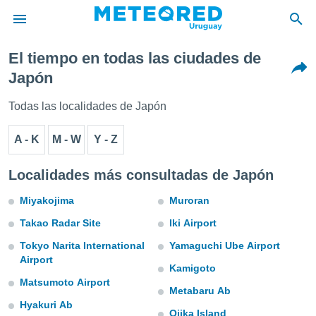
El tiempo en todas las ciudades de
privacidad
Japón
o de
om.uy
Todas las localidades de Japón
com.uy) ha
ado por
A - K
M - W
Y - Z
es para
ue la
 que se
Localidades más consultadas de Japón
e calidad.
eder a este
Miyakojima
Muroran
ediante las
opciones:
Takao Radar Site
Iki Airport
Tokyo Narita International
Yamaguchi Ube Airport
ookies y
Airport
e forma
Kamigoto
Matsumoto Airport
Metabaru Ab
d digital
Hyakuri Ab
ada, basada
Ojika Island