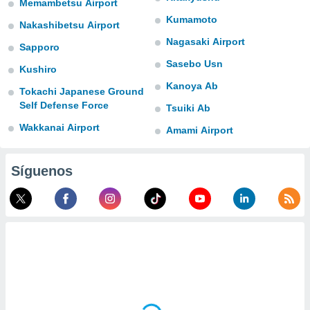
Memambetsu Airport
ublicidad y
Kumamoto
Nakashibetsu Airport
do en
Nagasaki Airport
 mismo.
Sapporo
sultar más
Sasebo Usn
Kushiro
 en nuestra
 Cookies
y
Kanoya Ab
Tokachi Japanese Ground
ualquier
Self Defense Force
Tsuiki Ab
ento
Wakkanai Airport
Amami Airport
 botón
ación de
kies
Síguenos
 disponible
e nuestra
.
IVAMENTE,
as
 a cookies
 no aceptar