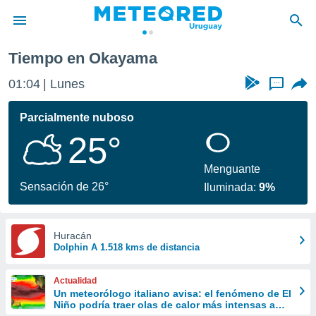
Tiempo en Okayama
privacidad
01:04
Lunes
...
o de
om.uy
com.uy) ha
Parcialmente nuboso
ado por
25°
es para
ue la
 que se
Menguante
e calidad.
Sensación de 26°
Iluminada:
9%
eder a este
ediante las
opciones:
Huracán
Dolphin A 1.518 kms de distancia
ookies y
e forma
Actualidad
d digital
Un meteorólogo italiano avisa: el fenómeno de El
Niño podría traer olas de calor más intensas a
ada, basada