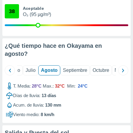
ados con el
 seleccionar
Aceptable
38
o.
O₃ (95 µg/m³)
calización
precisa e
ión mediante
, publicidad
¿Qué tiempo hace en Okayama en
agosto
?
dos,
 publicidad
,
yo
Junio
Julio
Agosto
Septiembre
Octubre
Noviemb
ón de
 desarrollo
s.
T. Media:
28°C
Max.:
32°C
Min:
24°C
tros 1199
Días de lluvia:
13
días
ios
Acum. de lluvia:
130 mm
Viento medio:
8 km/h
Salida y Puesta del sol