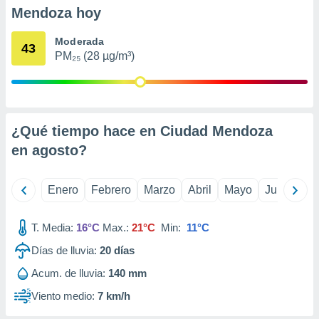
retirar su
Mendoza hoy
ento u
Moderada
43
 de datos
PM₂₅ (28 µg/m³)
er momento
ic en
o en
 Cookies
en
¿Qué tiempo hace en Ciudad Mendoza
eb.
en
agosto
?
y
socios
el
Enero
Febrero
Marzo
Abril
Mayo
Junio
Ju
to de
T. Media:
16°C
Max.:
21°C
Min:
11°C
la
Días de lluvia:
20
días
 en un
Acum. de lluvia:
140 mm
 y/o acceder
 de datos
Viento medio:
7 km/h
ara
 anuncios