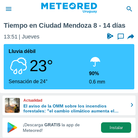
óxima semana
Tiempo en Ciudad Mendoza 8 - 14 días
privacidad
13:51
Jueves
...
o de
om.uy
com.uy) ha
Lluvia débil
ado por
23°
es para
ue la
 que se
90%
e calidad.
Sensación de 24°
0.6 mm
eder a este
ediante las
opciones:
Actualidad
El aviso de la OMM sobre los incendios
ookies y
forestales: "el cambio climático aumenta el
e forma
riesgo, pero no es el único culpable
¡Descarga
GRATIS
la app de
Instalar
d digital
Meteored!
ada, basada