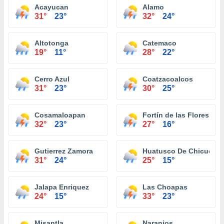
Acayucan
Alamo
31°
23°
32°
24°
Altotonga
Catemaco
19°
11°
28°
22°
Cerro Azul
Coatzacoalcos
31°
23°
30°
25°
Cosamaloapan
Fortín de las Flores
32°
23°
27°
16°
Gutierrez Zamora
Huatusco De Chicuellar
31°
24°
25°
15°
Jalapa Enriquez
Las Choapas
24°
15°
33°
23°
Misantla
Naranjos