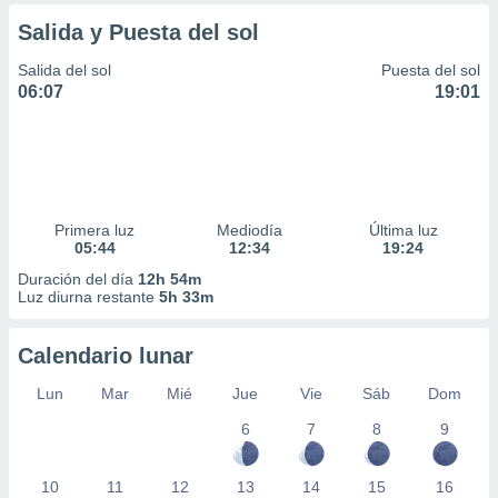
ar perfiles
Salida y Puesta del sol
idad
a, utilizar
Salida del sol
Puesta del sol
a
06:07
19:01
 la
da, crear un
personalizar
o, uso de
a la
e contenido
Primera luz
Mediodía
Última luz
do, medir el
05:44
12:34
19:24
 de la
Duración del día
12h 54m
medir el
Luz diurna restante
5h 33m
 del
 comprender
 través de
Calendario lunar
s o a través
Lun
Mar
Mié
Jue
Vie
Sáb
Dom
nación de
edentes de
6
7
8
9
fuentes,
y mejora de
os, uso de
10
11
12
13
14
15
16