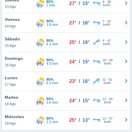
80%
ublicidad y
9
-
39
27°
/
15°
2 mm
km/h
13 Ago
do en
 mismo.
Viernes
90%
7
-
42
27°
/
16°
sultar más
3.8 mm
km/h
14 Ago
 en nuestra
 Cookies
y
Sábado
90%
4
-
47
ualquier
25°
/
16°
4.3 mm
km/h
15 Ago
ento
 botón
Domingo
90%
10
-
44
24°
/
15°
ación de
4.9 mm
km/h
16 Ago
kies
 disponible
Lunes
90%
11
-
51
e nuestra
23°
/
16°
6.3 mm
km/h
17 Ago
.
Martes
IVAMENTE,
90%
12
-
50
24°
/
15°
3.6 mm
km/h
18 Ago
as
Miércoles
80%
12
-
47
25°
/
13°
 a cookies
2.3 mm
km/h
19 Ago
 no aceptar