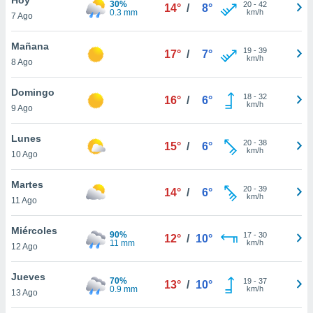
30%
ublicidad y
20
-
42
14°
/
8°
0.3 mm
km/h
7 Ago
do en
 mismo.
Mañana
19
-
39
17°
/
7°
sultar más
km/h
8 Ago
 en nuestra
 Cookies
y
Domingo
18
-
32
ualquier
16°
/
6°
km/h
9 Ago
ento
 botón
Lunes
20
-
38
15°
/
6°
ación de
km/h
10 Ago
kies
 disponible
Martes
20
-
39
e nuestra
14°
/
6°
km/h
11 Ago
.
Miércoles
IVAMENTE,
90%
17
-
30
12°
/
10°
11 mm
km/h
12 Ago
as
Jueves
70%
19
-
37
13°
/
10°
 a cookies
0.9 mm
km/h
13 Ago
 no aceptar