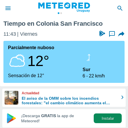
isco
Tiempo en Colonia San Francisco
privacidad
11:43
Viernes
...
o de
om.uy
com.uy) ha
Parcialmente nuboso
ado por
12°
es para
ue la
 que se
Sur
e calidad.
Sensación de 12°
6
22 km/h
eder a este
ediante las
opciones:
Actualidad
El aviso de la OMM sobre los incendios
ookies y
forestales: "el cambio climático aumenta el
e forma
riesgo, pero no es el único culpable
¡Descarga
GRATIS
la app de
Instalar
d digital
Meteored!
ada, basada