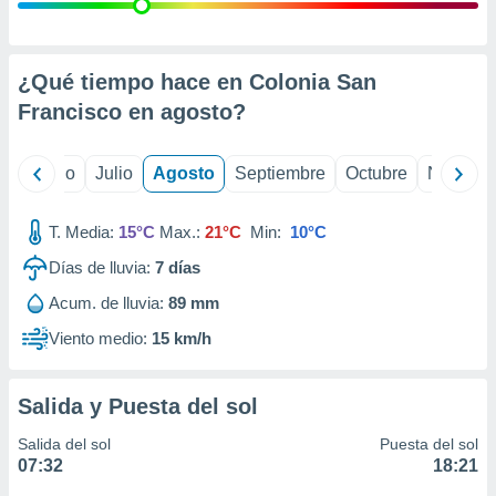
ados con el
 seleccionar
o.
calización
¿Qué tiempo hace en Colonia San
precisa e
Francisco en
agosto
?
ión mediante
, publicidad
yo
Junio
Julio
Agosto
Septiembre
Octubre
Noviemb
dos,
 publicidad
T. Media:
15°C
Max.:
21°C
Min:
10°C
,
Días de lluvia:
7
días
ón de
 desarrollo
Acum. de lluvia:
89 mm
s.
Viento medio:
15 km/h
tros 1199
ios
Salida y Puesta del sol
Salida del sol
Puesta del sol
07:32
18:21