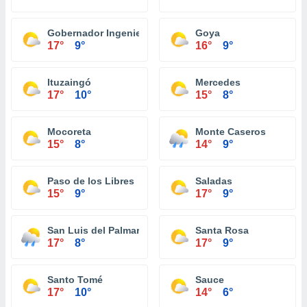
Gobernador Ingeniero Valentin Virasoro
Goya
17°
9°
16°
9°
Ituzaingó
Mercedes
17°
10°
15°
8°
Mocoreta
Monte Caseros
15°
8°
14°
9°
Paso de los Libres
Saladas
15°
9°
17°
9°
San Luis del Palmar
Santa Rosa
17°
8°
17°
9°
Santo Tomé
Sauce
17°
10°
14°
6°