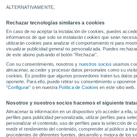
10°
ALTERNATIVAMENTE,
Rechazar tecnologías similares a cookies
Menguant
En caso de no aceptar la instalación de cookies, puedes accede
Iluminada
Sensación de 9°
informamos de que solo se instalarán cookies que sean necesari
utilizarán cookies para analizar el comportamiento ni para most
visualizar publicidad general no personalizada. Puedes rechazar
de este abono pulsando el botón "Rechazar".
Actualidad
El aviso de la OMM sobre los incendios fores
Con su consentimiento, nosotros y
nuestros socios
usamos cooki
"el cambio climático aumenta el riesgo, pero
almacenar, acceder y procesar datos personales como su visita e
es el único culpable
cookies. Es posible que algunos proveedores traten tus datos pe
Tiempo 1 - 7 días
Actualidad
Mapa de nubosidad
oponerte. Para ello, puede retirar su consentimiento u oponerse
"Configurar"
o en nuestra
Política de Cookies
en este sitio web.
Nosotros y nuestros socios hacemos el siguiente trata
Mañana
Domingo
Hoy
Almacenar la información en un dispositivo y/o acceder a ella, 
8 Ago
9 Ago
7 Ago
perfiles para publicidad personalizada, utilizar perfiles para sele
personalizar el contenido, uso de perfiles para la selección de c
medir el rendimiento del contenido, comprender al público a tra
procedentes de diferentes fuentes, desarrollo y mejora de los se