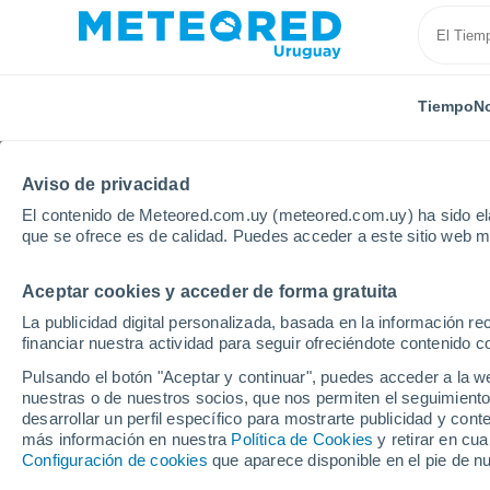
Tiempo
No
Aviso de privacidad
El contenido de Meteored.com.uy (meteored.com.uy) ha sido ela
que se ofrece es de calidad. Puedes acceder a este sitio web m
Aceptar cookies y acceder de forma gratuita
Inicio
Argentina
Provincia de Corrientes
Esquin
La publicidad digital personalizada, basada en la información r
financiar nuestra actividad para seguir ofreciéndote contenido c
Tiempo en Esquina
Pulsando el botón "Aceptar y continuar", puedes acceder a la w
nuestras o de nuestros socios, que nos permiten el seguimiento
04:25
Viernes
desarrollar un perfil específico para mostrarte publicidad y co
más información en nuestra
Política de Cookies
y retirar en cu
Configuración de cookies
que aparece disponible en el pie de n
Nubes y claros