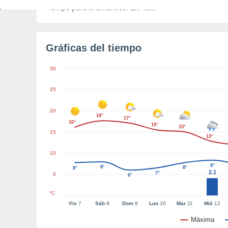
Tiempo para el amanecer
2h 48m
Gráficas del tiempo
30
25
20
18°
17°
16°
15°
15°
15
13°
10
8°
8°
8°
8°
2.1
7°
5
6°
°C
Vie
7
Sáb
8
Dom
9
Lun
10
Mar
11
Mié
12
Máxima