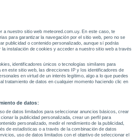
e
r a nuestro sitio web meteored.com.uy. En este caso, te
:
33%
as para garantizar la navegación por el sitio web, pero no se
rar publicidad o contenido personalizado, aunque sí podrás
 la instalación de cookies y acceder a nuestro sitio web a través
tales:
es, identificadores únicos o tecnologías similares para
 no
n este sitio web, las direcciones IP y los identificadores de
rsonales en virtud de un interés legítimo, algo a lo que puedes
Radar de lluvia
Satélites
Modelos
 al tratamiento de datos en cualquier momento haciendo clic en
miento de datos:
Lunes
Martes
Miércoles
Jueves
uso de datos limitados para seleccionar anuncios básicos, crear
10 Ago
11 Ago
12 Ago
13 Ago
ccionar la publicidad personalizada, crear un perfil para
ontenido personalizado, medir el rendimiento de la publicidad,
vés de estadísticas o a través de la combinación de datos
rvicios, uso de datos limitados con el objetivo de seleccionar el
80%