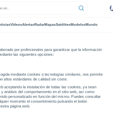
ticias
Vídeos
Alertas
Radar
Mapas
Satélites
Modelos
Mundo
borado por profesionales para garantizar que la información
ediante las siguientes opciones:
a
ecogida mediante cookies o tecnologías similares, nos permite
on altos estándares de calidad sin coste.
eb aceptando la instalación de todas las cookies, ya sean
 y análisis del comportamiento en el sitio web, así como
...
ntenido personalizado en función del mismo. Puedes consultar
alquier momento el consentimiento pulsando el botón
Por hora
uestra página web.
Intervalos nubosos en las
próximas horas