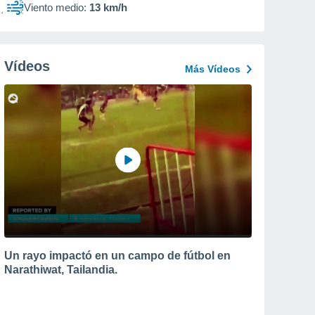
Viento medio:
13 km/h
Vídeos
Más Vídeos
Un rayo impactó en un campo de fútbol en
Narathiwat, Tailandia.