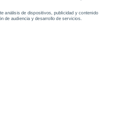
2.1 mm
15°
/
7°
15°
/
8°
13°
/
8°
12°
/
8°
e análisis de dispositivos, publicidad y contenido
n de audiencia y desarrollo de servicios.
-
36
km/h
16
-
34
km/h
17
-
40
km/h
14
-
34
km/h
Suroeste
0 Bajo
10
-
24 km/h
FPS:
no
Suroeste
0 Bajo
8
-
19 km/h
FPS:
no
Suroeste
0 Bajo
7
-
15 km/h
FPS:
no
Suroeste
0 Bajo
6
-
11 km/h
FPS:
no