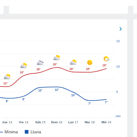
15
20°
19°
10
18°
18°
18°
16°
12°
12°
12°
5
10°
8°
8°
7°
7°
mm
Jue
13
Vie
14
Sáb
15
Dom
16
Lun
17
Mar
18
Mié
19
Mínima
Lluvia