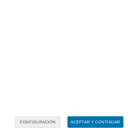
Calendario lunar
Lun
Mar
Mié
Jue
Vie
Sáb
Dom
7
8
9
10
11
12
13
14
15
16
17
18
19
20
CONFIGURACIÓN
ACEPTAR Y CONTINUAR