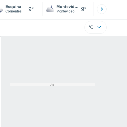
Esquina
Montevideo
Maldonad
9°
9°
Corrientes
Montevideo
Maldonado
°C