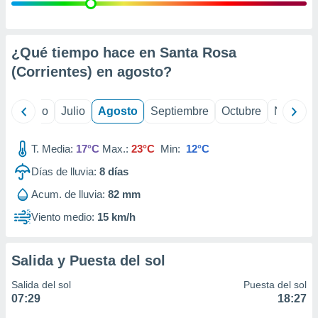
ados con el
 seleccionar
o.
calización
¿Qué tiempo hace en Santa Rosa
precisa e
(Corrientes) en
agosto
?
ión mediante
, publicidad
yo
Junio
Julio
Agosto
Septiembre
Octubre
Noviemb
dos,
 publicidad
T. Media:
17°C
Max.:
23°C
Min:
12°C
,
Días de lluvia:
8
días
ón de
 desarrollo
Acum. de lluvia:
82 mm
s.
Viento medio:
15 km/h
tros 1199
ios
Salida y Puesta del sol
Salida del sol
Puesta del sol
07:29
18:27