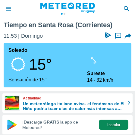
Tiempo en Santa Rosa (Corrientes)
privacidad
11:53
Domingo
...
o de
om.uy
com.uy) ha
Soleado
ado por
15°
es para
ue la
 que se
Sureste
e calidad.
Sensación de 15°
14
32 km/h
eder a este
ediante las
opciones:
Actualidad
Un meteorólogo italiano avisa: el fenómeno de El
ookies y
Niño podría traer olas de calor más intensas a
e forma
Europa
¡Descarga
GRATIS
la app de
Instalar
d digital
Meteored!
ada, basada