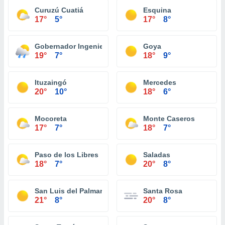
Curuzú Cuatiá
Esquina
17°
5°
17°
8°
Gobernador Ingeniero Valentin Virasoro
Goya
19°
7°
18°
9°
Ituzaingó
Mercedes
20°
10°
18°
6°
Mocoreta
Monte Caseros
17°
7°
18°
7°
Paso de los Libres
Saladas
18°
7°
20°
8°
San Luis del Palmar
Santa Rosa
21°
8°
20°
8°