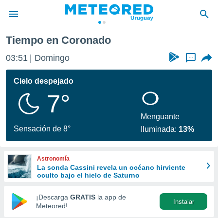
Tiempo en Coronado
privacidad
03:51
Domingo
...
o de
om.uy
com.uy) ha
Cielo despejado
ado por
7°
es para
ue la
 que se
Menguante
e calidad.
Sensación de 8°
Iluminada:
13%
eder a este
ediante las
opciones:
Astronomía
La sonda Cassini revela un océano hirviente
ookies y
oculto bajo el hielo de Saturno
e forma
¡Descarga
GRATIS
la app de
Instalar
d digital
Meteored!
ada, basada