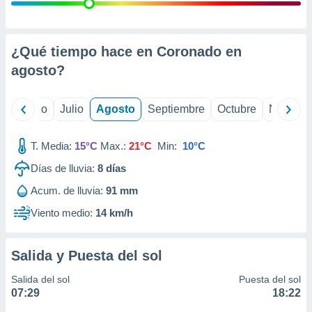
ados con el
 seleccionar
o.
calización
¿Qué tiempo hace en Coronado en
precisa e
agosto
?
ión mediante
, publicidad
yo
Junio
Julio
Agosto
Septiembre
Octubre
Noviemb
dos,
 publicidad
T. Media:
15°C
Max.:
21°C
Min:
10°C
,
Días de lluvia:
8
días
ón de
 desarrollo
Acum. de lluvia:
91 mm
s.
Viento medio:
14 km/h
tros 1199
ios
Salida y Puesta del sol
Salida del sol
Puesta del sol
07:29
18:22