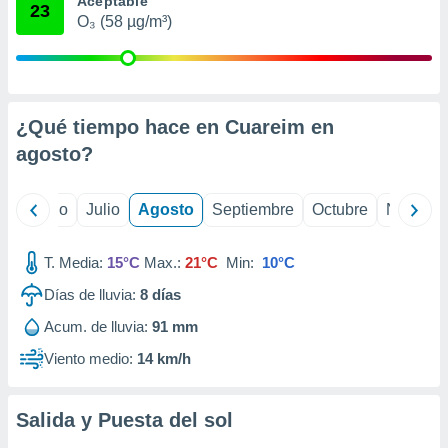
Aceptable
ados con el
23
 seleccionar
O₃ (58 µg/m³)
o.
calización
precisa e
ión mediante
¿Qué tiempo hace en Cuareim en
, publicidad
agosto
?
dos,
 publicidad
yo
Junio
Julio
Agosto
Septiembre
Octubre
Noviemb
,
ón de
 desarrollo
T. Media:
15°C
Max.:
21°C
Min:
10°C
s.
Días de lluvia:
8
días
tros 1199
Acum. de lluvia:
91 mm
ios
Viento medio:
14 km/h
Salida y Puesta del sol