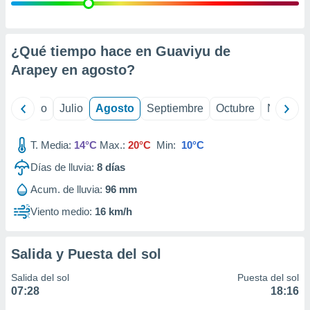
ados con el
 seleccionar
o.
calización
¿Qué tiempo hace en Guaviyu de
precisa e
Arapey en
agosto
?
ión mediante
, publicidad
yo
Junio
Julio
Agosto
Septiembre
Octubre
Noviemb
dos,
 publicidad
T. Media:
14°C
Max.:
20°C
Min:
10°C
,
Días de lluvia:
8
días
ón de
 desarrollo
Acum. de lluvia:
96 mm
s.
Viento medio:
16 km/h
tros 1199
ios
Salida y Puesta del sol
Salida del sol
Puesta del sol
07:28
18:16