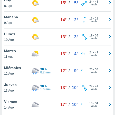
ublicidad y
24
-
43
15°
/
5°
km/h
8 Ago
do en
 mismo.
Mañana
16
-
29
14°
/
2°
sultar más
km/h
9 Ago
 en nuestra
 Cookies
y
Lunes
19
-
35
ualquier
13°
/
3°
km/h
10 Ago
ento
 botón
Martes
24
-
42
13°
/
4°
ación de
km/h
11 Ago
kies
 disponible
Miércoles
90%
20
-
35
e nuestra
12°
/
9°
8.2 mm
km/h
12 Ago
.
Jueves
IVAMENTE,
90%
24
-
41
13°
/
10°
1.6 mm
km/h
13 Ago
as
Viernes
16
-
34
17°
/
10°
 a cookies
km/h
14 Ago
 no aceptar