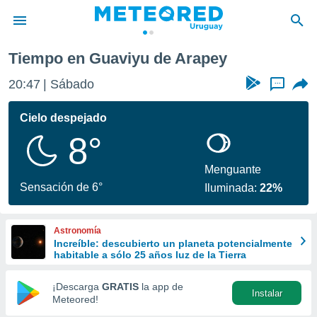
Tiempo en Guaviyu de Arapey
privacidad
20:47
Sábado
...
o de
om.uy
com.uy) ha
Cielo despejado
ado por
8°
es para
ue la
 que se
Menguante
e calidad.
Sensación de 6°
Iluminada:
22%
eder a este
ediante las
opciones:
Astronomía
Increíble: descubierto un planeta potencialmente
ookies y
habitable a sólo 25 años luz de la Tierra
e forma
¡Descarga
GRATIS
la app de
Instalar
d digital
Meteored!
ada, basada