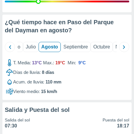
ados con el
 seleccionar
o.
calización
¿Qué tiempo hace en Paso del Parque
precisa e
del Dayman en
agosto
?
ión mediante
, publicidad
yo
Junio
Julio
Agosto
Septiembre
Octubre
Noviemb
dos,
 publicidad
T. Media:
13°C
Max.:
19°C
Min:
9°C
,
Días de lluvia:
8
días
ón de
 desarrollo
Acum. de lluvia:
110 mm
s.
Viento medio:
15 km/h
tros 1199
ios
Salida y Puesta del sol
Salida del sol
Puesta del sol
07:30
18:17