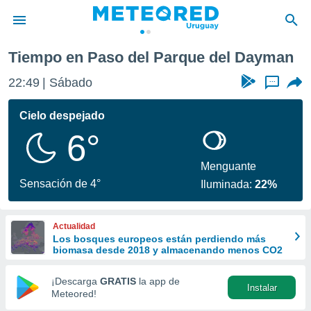
Tiempo en Paso del Parque del Dayman
privacidad
22:49
Sábado
...
o de
om.uy
com.uy) ha
Cielo despejado
ado por
6°
es para
ue la
 que se
Menguante
e calidad.
Sensación de 4°
Iluminada:
22%
eder a este
ediante las
opciones:
Actualidad
Los bosques europeos están perdiendo más
ookies y
biomasa desde 2018 y almacenando menos CO2
e forma
¡Descarga
GRATIS
la app de
Instalar
d digital
Meteored!
ada, basada