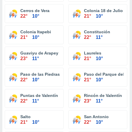
Cerros de Vera
Colonia 18 de Julio
22°
10°
21°
10°
Colonia Itapebi
Constitución
21°
10°
22°
11°
Guaviyu de Arapey
Laureles
23°
11°
21°
10°
Paso de las Piedras de Arerungua
Paso del Parque del D
22°
10°
21°
10°
Puntas de Valentín
Rincón de Valentín
22°
11°
23°
11°
Salto
San Antonio
21°
10°
22°
10°