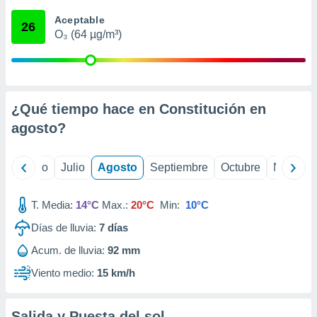
ados con el
 seleccionar
Aceptable
26
o.
O₃ (64 µg/m³)
calización
precisa e
ión mediante
, publicidad
¿Qué tiempo hace en Constitución en
agosto
?
dos,
 publicidad
,
yo
Junio
Julio
Agosto
Septiembre
Octubre
Noviemb
ón de
 desarrollo
s.
T. Media:
14°C
Max.:
20°C
Min:
10°C
tros 1199
Días de lluvia:
7
días
ios
Acum. de lluvia:
92 mm
Viento medio:
15 km/h
Salida y Puesta del sol