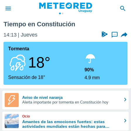
Tiempo en Constitución
privacidad
14:13
Jueves
...
o de
om.uy
com.uy) ha
Tormenta
ado por
18°
es para
ue la
 que se
90%
e calidad.
Sensación de 18°
4.9 mm
eder a este
ediante las
opciones:
Aviso de nivel naranja
Alerta importante por tormenta en Constitución hoy
ookies y
e forma
Ocio
d digital
Amantes de las emociones fuertes: estas
actividades mundiales están hechas para
ada, basada