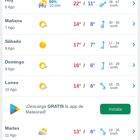
90%
ublicidad y
38
-
67
22°
/
11°
10 mm
km/h
6 Ago
do en
 mismo.
Mañana
30
-
56
14°
/
8°
sultar más
km/h
7 Ago
 en nuestra
 Cookies
y
Sábado
17
-
34
ualquier
17°
/
7°
km/h
8 Ago
ento
 botón
Domingo
14
-
28
16°
/
6°
ación de
km/h
9 Ago
kies
 disponible
Lunes
18
-
35
e nuestra
14°
/
6°
km/h
10 Ago
.
IVAMENTE,
¡Descarga
GRATIS
la app de
Instalar
Meteored!
as
 a cookies
Martes
19
-
35
13°
/
6°
km/h
11 Ago
 no aceptar