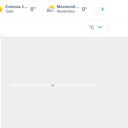
Colonia 18 de Julio
Montevideo
Maldonad
8°
9°
Salto
Montevideo
Maldonado
°C