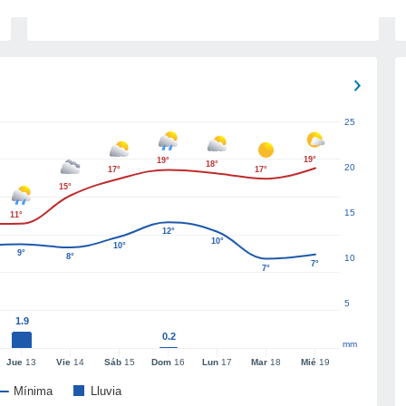
25
19°
19°
18°
20
17°
17°
15°
15
11°
12°
10°
10°
9°
8°
10
7°
7°
5
1.9
0.2
mm
Jue
13
Vie
14
Sáb
15
Dom
16
Lun
17
Mar
18
Mié
19
Mínima
Lluvia