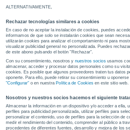
7°
ALTERNATIVAMENTE,
Rechazar tecnologías similares a cookies
Suroeste
En caso de no aceptar la instalación de cookies, puedes accede
Sensación de 5°
9
-
17 km/
informamos de que solo se instalarán cookies que sean necesari
utilizarán cookies para analizar el comportamiento ni para most
visualizar publicidad general no personalizada. Puedes rechazar
de este abono pulsando el botón "Rechazar".
Actualidad
El aviso de la OMM sobre los incendios fores
Con su consentimiento, nosotros y
nuestros socios
usamos cooki
"el cambio climático aumenta el riesgo, pero
almacenar, acceder y procesar datos personales como su visita e
es el único culpable
cookies. Es posible que algunos proveedores traten tus datos pe
Tiempo 1 - 7 días
Actualidad
Mapa de temperatura
oponerte. Para ello, puede retirar su consentimiento u oponerse
"Configurar"
o en nuestra
Política de Cookies
en este sitio web.
Nosotros y nuestros socios hacemos el siguiente trata
Mañana
Domingo
Hoy
Almacenar la información en un dispositivo y/o acceder a ella, 
8 Ago
9 Ago
7 Ago
perfiles para publicidad personalizada, utilizar perfiles para sele
personalizar el contenido, uso de perfiles para la selección de c
medir el rendimiento del contenido, comprender al público a tra
procedentes de diferentes fuentes, desarrollo y mejora de los se