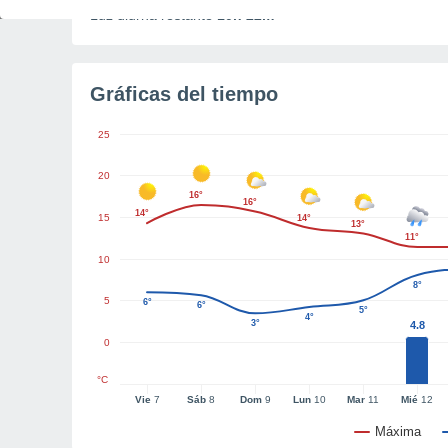
Luz diurna restante
10h 22m
Gráficas del tiempo
25
20
16°
16°
14°
15
14°
13°
11°
10
8°
5
6°
6°
5°
4°
3°
4.8
0
°C
Vie
7
Sáb
8
Dom
9
Lun
10
Mar
11
Mié
12
Máxima