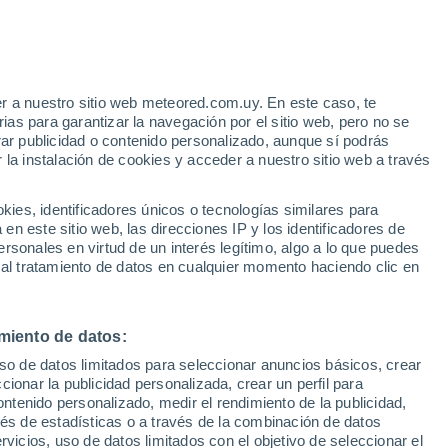
r a nuestro sitio web meteored.com.uy. En este caso, te
h
as para garantizar la navegación por el sitio web, pero no se
rar publicidad o contenido personalizado, aunque sí podrás
 la instalación de cookies y acceder a nuestro sitio web a través
tales:
es, identificadores únicos o tecnologías similares para
 no
n este sitio web, las direcciones IP y los identificadores de
rsonales en virtud de un interés legítimo, algo a lo que puedes
Radar de lluvia
Satélites
Modelos
 al tratamiento de datos en cualquier momento haciendo clic en
miento de datos:
Lunes
Martes
Miércoles
Jueves
uso de datos limitados para seleccionar anuncios básicos, crear
10 Ago
11 Ago
12 Ago
13 Ago
ccionar la publicidad personalizada, crear un perfil para
ontenido personalizado, medir el rendimiento de la publicidad,
vés de estadísticas o a través de la combinación de datos
rvicios, uso de datos limitados con el objetivo de seleccionar el
90%
70%