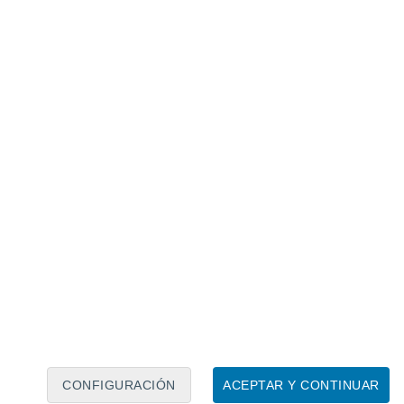
Calendario lunar
Lun
Mar
Mié
Jue
Vie
Sáb
Dom
7
8
9
10
11
12
13
14
15
16
17
18
19
20
CONFIGURACIÓN
ACEPTAR Y CONTINUAR