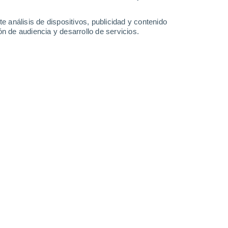
4.8 mm
1.9 mm
14°
/
4°
13°
/
5°
11°
/
8°
11°
/
9°
e análisis de dispositivos, publicidad y contenido
n de audiencia y desarrollo de servicios.
-
36
km/h
19
-
40
km/h
17
-
30
km/h
20
-
40
km/h
7 de agosto
Suroeste
0 Bajo
9
-
17 km/h
FPS:
no
Suroeste
0 Bajo
10
-
19 km/h
FPS:
no
Suroeste
1 Bajo
10
-
23 km/h
FPS:
no
Suroeste
2 Bajo
8
-
22 km/h
FPS:
no