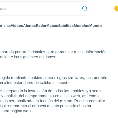
ticias
Vídeos
Alertas
Radar
Mapas
Satélites
Modelos
Mundo
borado por profesionales para garantizar que la información
ediante las siguientes opciones:
ecogida mediante cookies o tecnologías similares, nos permite
on altos estándares de calidad sin coste.
e Julio
eb aceptando la instalación de todas las cookies, ya sean
 y análisis del comportamiento en el sitio web, así como
...
ntenido personalizado en función del mismo. Puedes consultar
alquier momento el consentimiento pulsando el botón
Por hora
uestra página web.
Cielos despejados en las
próximas horas