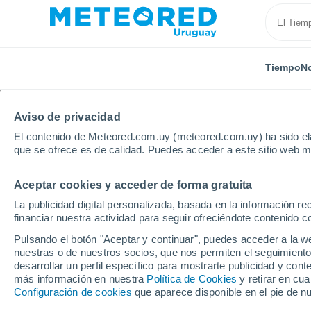
Tiempo
No
Aviso de privacidad
El contenido de Meteored.com.uy (meteored.com.uy) ha sido ela
que se ofrece es de calidad. Puedes acceder a este sitio web m
Aceptar cookies y acceder de forma gratuita
Inicio
Departamento de Salto
Colonia 18 de Julio
La publicidad digital personalizada, basada en la información r
financiar nuestra actividad para seguir ofreciéndote contenido c
Tiempo en Colonia 18 d
Pulsando el botón "Aceptar y continuar", puedes acceder a la w
nuestras o de nuestros socios, que nos permiten el seguimiento
08:23
Viernes
desarrollar un perfil específico para mostrarte publicidad y co
más información en nuestra
Política de Cookies
y retirar en cu
Configuración de cookies
que aparece disponible en el pie de n
Soleado