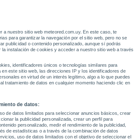
Tormenta Tropical
Chan-hom A 1.143 kms de
distancia
e
r a nuestro sitio web meteored.com.uy. En este caso, te
:
18%
as para garantizar la navegación por el sitio web, pero no se
rar publicidad o contenido personalizado, aunque sí podrás
 la instalación de cookies y acceder a nuestro sitio web a través
r?
es, identificadores únicos o tecnologías similares para
n este sitio web, las direcciones IP y los identificadores de
rsonales en virtud de un interés legítimo, algo a lo que puedes
 de lluvia
Satélites
Modelos
 al tratamiento de datos en cualquier momento haciendo clic en
miento de datos:
iércoles
Jueves
Viernes
Sábado
uso de datos limitados para seleccionar anuncios básicos, crear
12 Ago
13 Ago
14 Ago
15 Ago
ccionar la publicidad personalizada, crear un perfil para
ontenido personalizado, medir el rendimiento de la publicidad,
vés de estadísticas o a través de la combinación de datos
rvicios, uso de datos limitados con el objetivo de seleccionar el
90%
80%
80%
70%