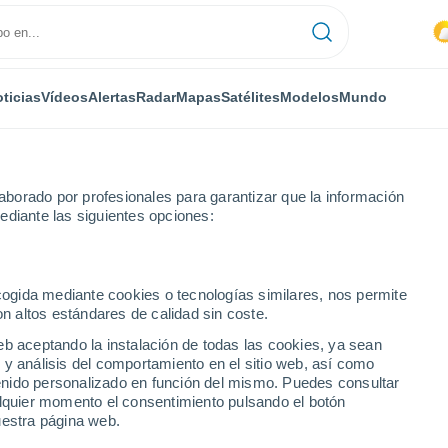
ticias
Vídeos
Alertas
Radar
Mapas
Satélites
Modelos
Mundo
borado por profesionales para garantizar que la información
ediante las siguientes opciones:
ecogida mediante cookies o tecnologías similares, nos permite
on altos estándares de calidad sin coste.
eb aceptando la instalación de todas las cookies, ya sean
 y análisis del comportamiento en el sitio web, así como
...
ntenido personalizado en función del mismo. Puedes consultar
alquier momento el consentimiento pulsando el botón
Por hora
uestra página web.
Lluvias débiles en las próximas
horas