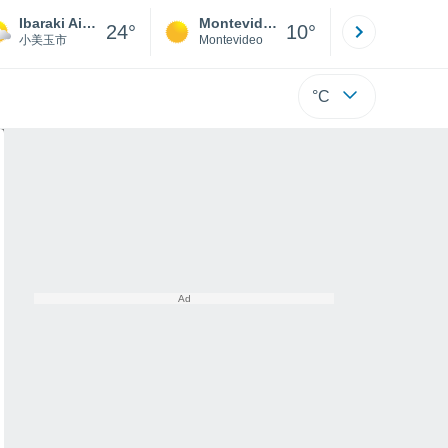
Ibaraki Airport
Montevideo
Maldonad
24°
10°
小美玉市
Montevideo
Maldonado
°C