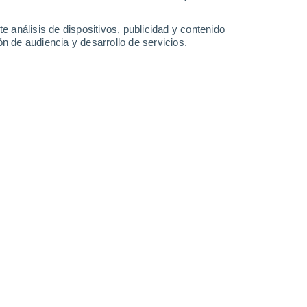
9.2 mm
0.2 mm
0.5 mm
0.8 mm
27°
/
21°
28°
/
22°
28°
/
22°
27°
/
22°
e análisis de dispositivos, publicidad y contenido
n de audiencia y desarrollo de servicios.
-
44
km/h
12
-
27
km/h
18
-
37
km/h
18
-
37
km/h
to
Sureste
0 Bajo
2
-
5 km/h
FPS:
no
Sureste
0 Bajo
0
-
3 km/h
FPS:
no
Noreste
0 Bajo
1
-
7 km/h
FPS:
no
Noreste
2 Bajo
4
-
13 km/h
FPS:
no