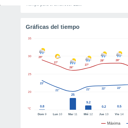
Tiempo para el amanecer
21m
Gráficas del tiempo
35
30
29°
28°
28°
27°
27°
26°
25
23°
22°
22°
21°
21°
20
25
9.2
0.8
0.5
0.2
°C
Dom
9
Lun
10
Mar
11
Mié
12
Jue
13
Vie
14
Máxima