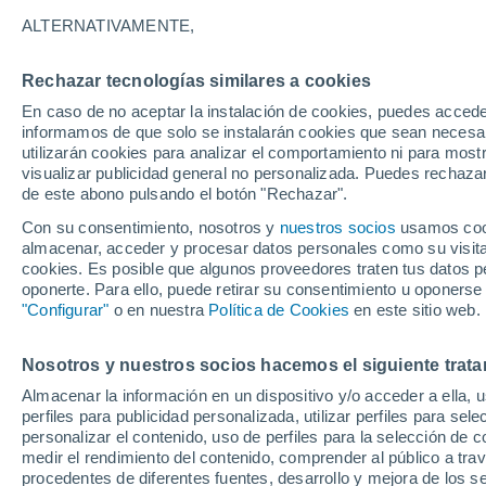
24°
ALTERNATIVAMENTE,
Rechazar tecnologías similares a cookies
Menguant
En caso de no aceptar la instalación de cookies, puedes accede
Iluminada
Sensación de 23°
informamos de que solo se instalarán cookies que sean necesari
utilizarán cookies para analizar el comportamiento ni para most
visualizar publicidad general no personalizada. Puedes rechazar
de este abono pulsando el botón "Rechazar".
Ciencia
¿Será realidad el chocolate resistente al calo
Con su consentimiento, nosotros y
nuestros socios
usamos cooki
Científicos trabajan en chocolates que no se
almacenar, acceder y procesar datos personales como su visita e
derriten ni en verano
cookies. Es posible que algunos proveedores traten tus datos pe
Tiempo 1 - 7 días
Actualidad
Mapa de lluvia
Radar
oponerte. Para ello, puede retirar su consentimiento u oponerse
"Configurar"
o en nuestra
Política de Cookies
en este sitio web.
Nosotros y nuestros socios hacemos el siguiente trata
Mañana
Martes
M
Hoy
Almacenar la información en un dispositivo y/o acceder a ella, 
10 Ago
11 Ago
9 Ago
perfiles para publicidad personalizada, utilizar perfiles para sele
personalizar el contenido, uso de perfiles para la selección de c
medir el rendimiento del contenido, comprender al público a tra
procedentes de diferentes fuentes, desarrollo y mejora de los se
90%
50%