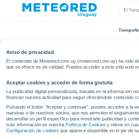
Tiempo
No
Aviso de privacidad
El contenido de Meteored.com.uy (meteored.com.uy) ha sido ela
que se ofrece es de calidad. Puedes acceder a este sitio web m
Aceptar cookies y acceder de forma gratuita
Inicio
Japón
Hyakuri Ab
La publicidad digital personalizada, basada en la información r
financiar nuestra actividad para seguir ofreciéndote contenido c
Tiempo en Hyakuri Ab
Pulsando el botón "Aceptar y continuar", puedes acceder a la w
nuestras o de nuestros socios, que nos permiten el seguimiento
04:02
Domingo
desarrollar un perfil específico para mostrarte publicidad y co
más información en nuestra
Política de Cookies
y retirar en cu
Configuración de cookies
que aparece disponible en el pie de n
Nubes y claros