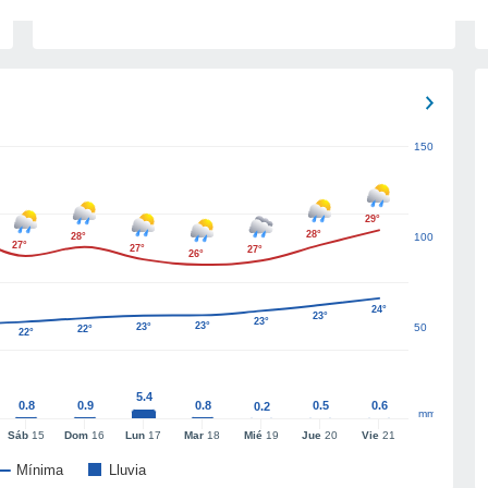
150
29°
28°
28°
100
27°
27°
27°
26°
24°
23°
23°
23°
23°
50
22°
22°
5.4
0.8
0.9
0.8
0.5
0.6
0.2
mm
Sáb
15
Dom
16
Lun
17
Mar
18
Mié
19
Jue
20
Vie
21
Mínima
Lluvia