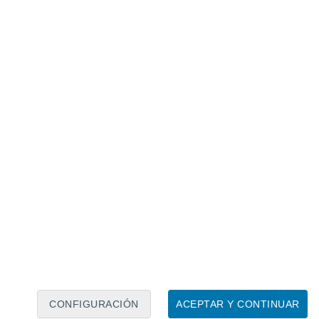
Calendario lunar
Lun
Mar
Mié
Jue
Vie
Sáb
Dom
9
10
11
12
13
14
15
16
17
18
19
20
21
22
CONFIGURACIÓN
ACEPTAR Y CONTINUAR