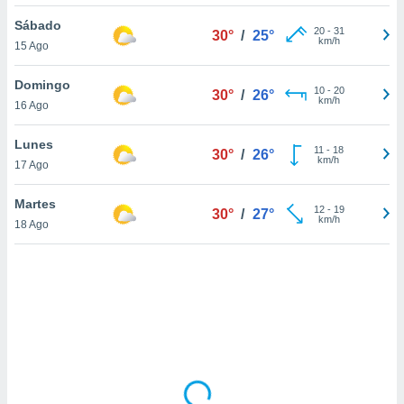
ón de
uedes
Sábado
20
-
31
30°
/
25°
uestro sitio
km/h
15 Ago
ed.com.uy.
o, te
Domingo
 de que
10
-
20
30°
/
26°
km/h
16 Ago
talarán
e sean
para
Lunes
11
-
18
30°
/
26°
a
km/h
17 Ago
por el sitio
o se
Martes
12
-
19
cookies para
30°
/
27°
km/h
18 Ago
nto ni para
licidad o
ado, aunque
sualizar
general no
ada. Puedes
 instalación
y acceder a
io web a