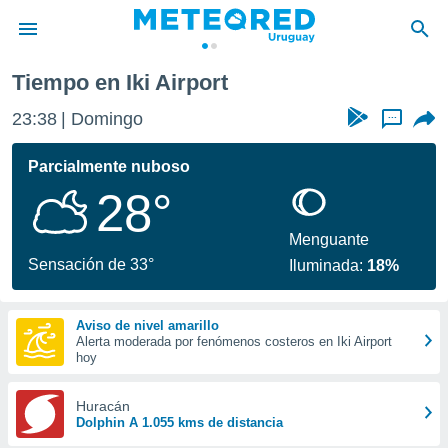
Tiempo en Iki Airport
privacidad
23:38
Domingo
...
o de
om.uy
com.uy) ha
Parcialmente nuboso
ado por
28°
es para
ue la
 que se
Menguante
e calidad.
Sensación de 33°
Iluminada:
18%
eder a este
ediante las
opciones:
Aviso de nivel amarillo
Alerta moderada por fenómenos costeros en Iki Airport
ookies y
hoy
e forma
Huracán
d digital
Dolphin A 1.055 kms de distancia
ada, basada