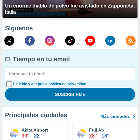
Un enorme diablo de polvo fue avistado en Zapponeta,
Italia
Síguenos
El Tiempo en tu email
He leído y acepto la política de privacidad.
Principales ciudades
Más ciudades
Akita Airport
Fuji Ab
30°
22°
28°
18°