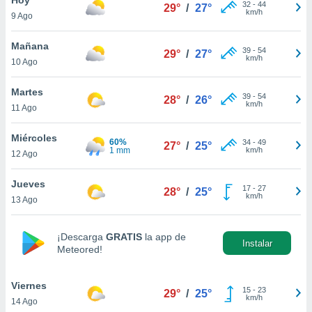
ublicidad y
32
-
44
29°
/
27°
km/h
9 Ago
do en
 mismo.
Mañana
39
-
54
29°
/
27°
sultar más
km/h
10 Ago
 en nuestra
 Cookies
y
Martes
39
-
54
ualquier
28°
/
26°
km/h
11 Ago
ento
 botón
Miércoles
60%
34
-
49
27°
/
25°
ación de
1 mm
km/h
12 Ago
kies
 disponible
Jueves
17
-
27
e nuestra
28°
/
25°
km/h
13 Ago
.
IVAMENTE,
¡Descarga
GRATIS
la app de
Instalar
Meteored!
as
 a cookies
Viernes
15
-
23
29°
/
25°
km/h
14 Ago
 no aceptar