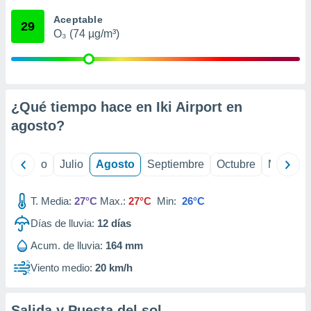
ados con el
 seleccionar
Aceptable
29
o.
O₃ (74 µg/m³)
calización
precisa e
ión mediante
, publicidad
¿Qué tiempo hace en Iki Airport en
agosto
?
dos,
 publicidad
,
yo
Junio
Julio
Agosto
Septiembre
Octubre
Noviemb
ón de
 desarrollo
s.
T. Media:
27°C
Max.:
27°C
Min:
26°C
tros 1199
Días de lluvia:
12
días
ios
Acum. de lluvia:
164 mm
Viento medio:
20 km/h
Salida y Puesta del sol