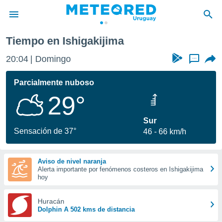
Tiempo en Ishigakijima
privacidad
20:04
Domingo
...
o de
om.uy
com.uy) ha
Parcialmente nuboso
ado por
29°
es para
ue la
 que se
Sur
e calidad.
Sensación de 37°
46
66 km/h
eder a este
ediante las
opciones:
Aviso de nivel naranja
Alerta importante por fenómenos costeros en Ishigakijima
ookies y
hoy
e forma
Huracán
d digital
Dolphin A 502 kms de distancia
ada, basada