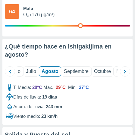
ados con el
 seleccionar
Mala
64
o.
O₃ (176 µg/m³)
calización
precisa e
ión mediante
, publicidad
¿Qué tiempo hace en Ishigakijima en
agosto
?
dos,
 publicidad
,
yo
Junio
Julio
Agosto
Septiembre
Octubre
Noviemb
ón de
 desarrollo
s.
T. Media:
28°C
Max.:
29°C
Min:
27°C
tros 1199
Días de lluvia:
19
días
ios
Acum. de lluvia:
243 mm
Viento medio:
23 km/h
Salida y Puesta del sol