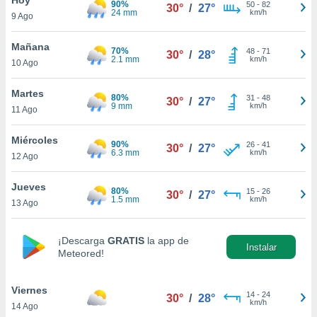
90%
ublicidad y
50
-
82
30°
/
27°
24 mm
km/h
9 Ago
do en
 mismo.
Mañana
70%
48
-
71
30°
/
28°
sultar más
2.1 mm
km/h
10 Ago
 en nuestra
 Cookies
y
Martes
80%
31
-
48
ualquier
30°
/
27°
9 mm
km/h
11 Ago
ento
 botón
Miércoles
90%
26
-
41
30°
/
27°
ación de
6.3 mm
km/h
12 Ago
kies
 disponible
Jueves
80%
15
-
26
e nuestra
30°
/
27°
1.5 mm
km/h
13 Ago
.
IVAMENTE,
¡Descarga
GRATIS
la app de
Instalar
Meteored!
as
 a cookies
Viernes
14
-
24
30°
/
28°
km/h
14 Ago
 no aceptar