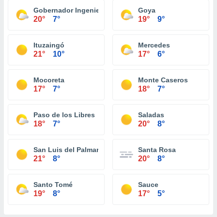
Gobernador Ingeniero Valentin Virasoro
Goya
20°
7°
19°
9°
Ituzaingó
Mercedes
21°
10°
17°
6°
Mocoreta
Monte Caseros
17°
7°
18°
7°
Paso de los Libres
Saladas
18°
7°
20°
8°
San Luis del Palmar
Santa Rosa
21°
8°
20°
8°
Santo Tomé
Sauce
19°
8°
17°
5°