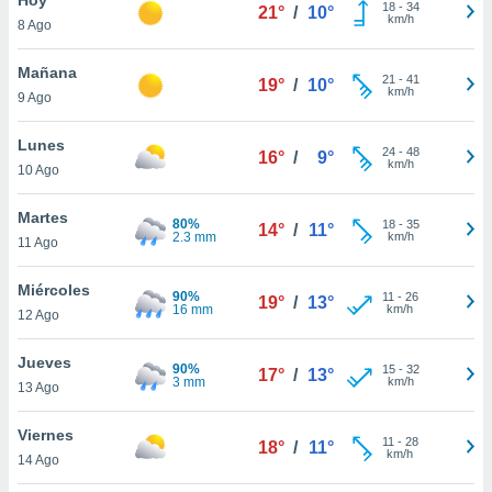
ublicidad y
18
-
34
21°
/
10°
km/h
8 Ago
do en
 mismo.
Mañana
21
-
41
19°
/
10°
sultar más
km/h
9 Ago
 en nuestra
 Cookies
y
Lunes
24
-
48
ualquier
16°
/
9°
km/h
10 Ago
ento
 botón
Martes
80%
18
-
35
14°
/
11°
ación de
2.3 mm
km/h
11 Ago
kies
 disponible
Miércoles
90%
11
-
26
e nuestra
19°
/
13°
16 mm
km/h
12 Ago
.
Jueves
IVAMENTE,
90%
15
-
32
17°
/
13°
3 mm
km/h
13 Ago
as
Viernes
11
-
28
18°
/
11°
 a cookies
km/h
14 Ago
 no aceptar