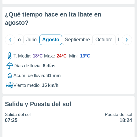
ados con el
 seleccionar
o.
¿Qué tiempo hace en Ita Ibate en
calización
agosto
?
precisa e
ión mediante
yo
Junio
Julio
Agosto
Septiembre
Octubre
Noviemb
, publicidad
T. Media:
18°C
Max.:
24°C
Min:
13°C
dos,
 publicidad
Días de lluvia:
8
días
,
ón de
Acum. de lluvia:
81 mm
 desarrollo
Viento medio:
15 km/h
s.
tros 1199
ios
Salida y Puesta del sol
Salida del sol
Puesta del sol
07:25
18:24