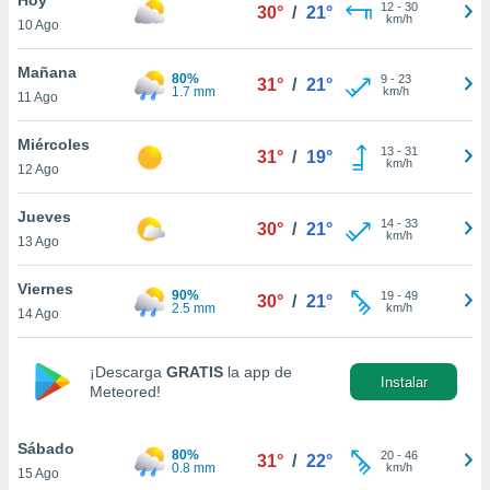
ublicidad y
12
-
30
30°
/
21°
km/h
10 Ago
do en
 mismo.
Mañana
80%
9
-
23
31°
/
21°
sultar más
1.7 mm
km/h
11 Ago
 en nuestra
 Cookies
y
Miércoles
13
-
31
ualquier
31°
/
19°
km/h
12 Ago
ento
 botón
Jueves
14
-
33
30°
/
21°
ación de
km/h
13 Ago
kies
 disponible
Viernes
90%
19
-
49
e nuestra
30°
/
21°
2.5 mm
km/h
14 Ago
.
IVAMENTE,
¡Descarga
GRATIS
la app de
Instalar
Meteored!
as
 a cookies
Sábado
80%
20
-
46
31°
/
22°
0.8 mm
km/h
15 Ago
 no aceptar