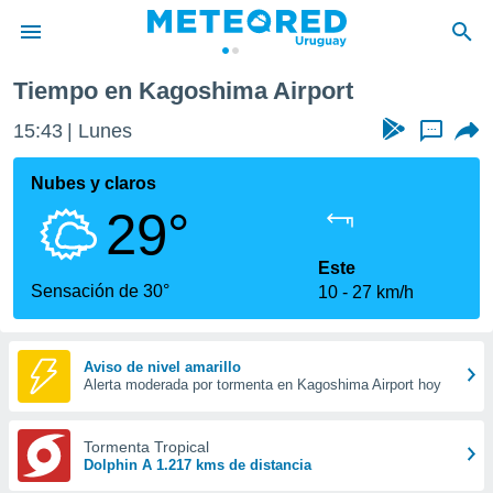
Tiempo en Kagoshima Airport
privacidad
15:43
Lunes
...
o de
om.uy
com.uy) ha
Nubes y claros
ado por
29°
es para
ue la
 que se
Este
e calidad.
Sensación de 30°
10
27 km/h
eder a este
ediante las
opciones:
Aviso de nivel amarillo
Alerta moderada por tormenta en Kagoshima Airport hoy
ookies y
e forma
Tormenta Tropical
d digital
Dolphin A 1.217 kms de distancia
ada, basada