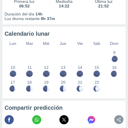
ados con el
Primera luz
Mediodía
Última luz
 seleccionar
06:52
14:22
21:52
o.
Duración del día
14h
Luz diurna restante
8h 37m
calización
precisa e
ión mediante
Calendario lunar
, publicidad
Lun
Mar
Mié
Jue
Vie
Sáb
Dom
9
dos,
 publicidad
,
10
11
12
13
14
15
16
ón de
 desarrollo
s.
17
18
19
20
21
22
tros 1199
ios
Compartir predicción