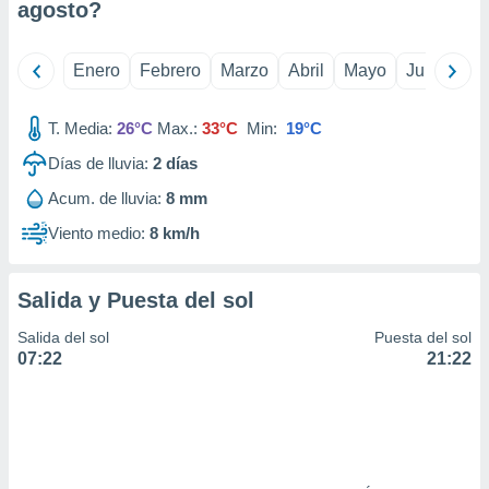
agosto
?
ar perfiles
idad
a, utilizar
Enero
Febrero
Marzo
Abril
Mayo
Junio
Ju
a
 la
T. Media:
26°C
Max.:
33°C
Min:
19°C
da, crear un
personalizar
Días de lluvia:
2
días
o, uso de
Acum. de lluvia:
8 mm
a la
e contenido
Viento medio:
8 km/h
do, medir el
 de la
medir el
Salida y Puesta del sol
 del
 comprender
Salida del sol
Puesta del sol
 través de
07:22
21:22
s o a través
nación de
edentes de
fuentes,
y mejora de
os, uso de