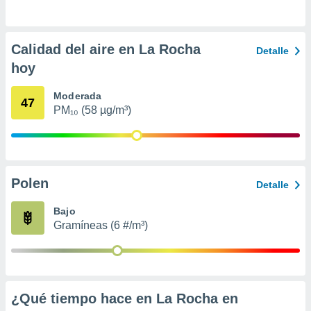
retirar su
ento u
Calidad del aire en La Rocha
 de datos
Detalle
er momento
hoy
ic en
o en
Moderada
47
PM₁₀ (58 µg/m³)
 Cookies
en
eb.
y
socios
Polen
el
Detalle
to de
Bajo
Gramíneas (6 #/m³)
la
 en un
 y/o acceder
 de datos
ara
¿Qué tiempo hace en La Rocha en
 anuncios