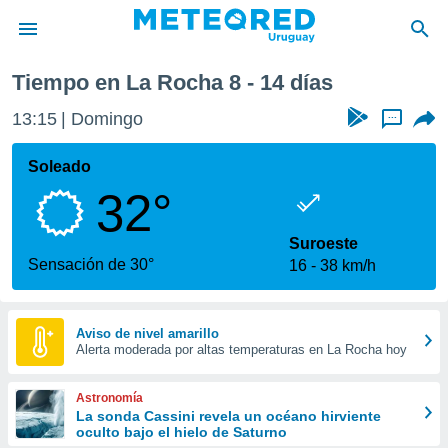
a semana
Tiempo en La Rocha 8 - 14 días
privacidad
13:15
Domingo
...
o de
om.uy
com.uy) ha
Soleado
ado por
32°
es para
ue la
 que se
Suroeste
e calidad.
Sensación de 30°
16
38 km/h
eder a este
ediante las
opciones:
Aviso de nivel amarillo
Alerta moderada por altas temperaturas en La Rocha hoy
ookies y
e forma
Astronomía
d digital
La sonda Cassini revela un océano hirviente
oculto bajo el hielo de Saturno
ada, basada