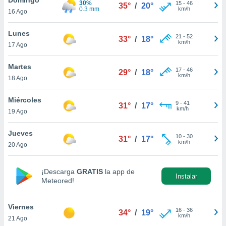
30%
ublicidad y
15
-
46
35°
/
20°
0.3 mm
km/h
16 Ago
do en
 mismo.
Lunes
21
-
52
33°
/
18°
sultar más
km/h
17 Ago
 en nuestra
 Cookies
y
Martes
17
-
46
ualquier
29°
/
18°
km/h
18 Ago
ento
 botón
Miércoles
9
-
41
31°
/
17°
ación de
km/h
19 Ago
kies
 disponible
Jueves
10
-
30
e nuestra
31°
/
17°
km/h
20 Ago
.
IVAMENTE,
¡Descarga
GRATIS
la app de
Instalar
Meteored!
as
 a cookies
Viernes
16
-
36
34°
/
19°
km/h
21 Ago
 no aceptar