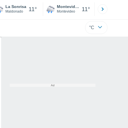
La Sonrisa
Montevideo
Maldonad
11°
11°
Maldonado
Montevideo
Maldonado
°C