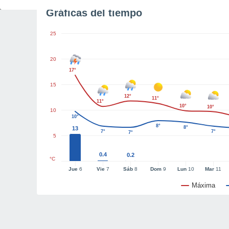
Gráficas del tiempo
25
20
17°
15
12°
11°
11°
10°
10°
10
10°
8°
8°
13
7°
7°
7°
5
0.4
0.2
°C
Jue
6
Vie
7
Sáb
8
Dom
9
Lun
10
Mar
11
Máxima