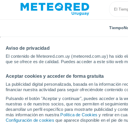
Tiempo
No
Aviso de privacidad
El contenido de Meteored.com.uy (meteored.com.uy) ha sido ela
que se ofrece es de calidad. Puedes acceder a este sitio web m
Aceptar cookies y acceder de forma gratuita
Inicio
Departamento de Maldonado
La Sonrisa
La publicidad digital personalizada, basada en la información r
financiar nuestra actividad para seguir ofreciéndote contenido c
Tiempo en La Sonrisa
Pulsando el botón "Aceptar y continuar", puedes acceder a la w
nuestras o de nuestros socios, que nos permiten el seguimiento
20:23
Jueves
desarrollar un perfil específico para mostrarte publicidad y co
más información en nuestra
Política de Cookies
y retirar en cu
Configuración de cookies
que aparece disponible en el pie de n
Lluvia débil