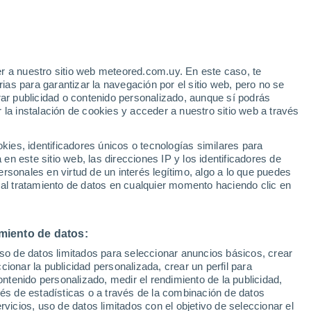
Aviso de nivel amarillo
Alerta moderada por tormenta en La
Sonrisa hoy
r a nuestro sitio web meteored.com.uy. En este caso, te
Bajan las temperaturas
as para garantizar la navegación por el sitio web, pero no se
Durante el dia de mañana
rar publicidad o contenido personalizado, aunque sí podrás
 la instalación de cookies y acceder a nuestro sitio web a través
tales:
es, identificadores únicos o tecnologías similares para
 no
n este sitio web, las direcciones IP y los identificadores de
rsonales en virtud de un interés legítimo, algo a lo que puedes
 de lluvia
Satélites
Modelos
 al tratamiento de datos en cualquier momento haciendo clic en
miento de datos:
omingo
Lunes
Martes
Miércoles
uso de datos limitados para seleccionar anuncios básicos, crear
9 Ago
10 Ago
11 Ago
12 Ago
ccionar la publicidad personalizada, crear un perfil para
ontenido personalizado, medir el rendimiento de la publicidad,
vés de estadísticas o a través de la combinación de datos
rvicios, uso de datos limitados con el objetivo de seleccionar el