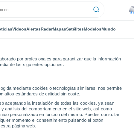
ticias
Vídeos
Alertas
Radar
Mapas
Satélites
Modelos
Mundo
borado por profesionales para garantizar que la información
ediante las siguientes opciones:
ecogida mediante cookies o tecnologías similares, nos permite
on altos estándares de calidad sin coste.
eb aceptando la instalación de todas las cookies, ya sean
 y análisis del comportamiento en el sitio web, así como
...
ntenido personalizado en función del mismo. Puedes consultar
alquier momento el consentimiento pulsando el botón
Por hora
uestra página web.
Rachas de hasta
96 km/h
en las
próximas horas