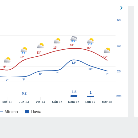
60
16°
40
15°
15°
13°
12°
12°
12°
9°
10°
20
9°
8°
8°
7°
7°
1.5
1
0.2
mm
Mié
12
Jue
13
Vie
14
Sáb
15
Dom
16
Lun
17
Mar
18
Mínima
Lluvia