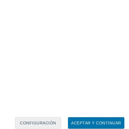
Calendario lunar
Lun
Mar
Mié
Jue
Vie
Sáb
Dom
6
7
8
9
10
11
12
13
14
15
16
17
18
19
CONFIGURACIÓN
ACEPTAR Y CONTINUAR