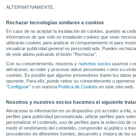
12°
ALTERNATIVAMENTE,
Rechazar tecnologías similares a cookies
40%
En caso de no aceptar la instalación de cookies, puedes accede
Sensación de 12°
0.3 mm
informamos de que solo se instalarán cookies que sean necesari
utilizarán cookies para analizar el comportamiento ni para most
visualizar publicidad general no personalizada. Puedes rechazar
de este abono pulsando el botón "Rechazar".
Actualidad
El aviso de la OMM sobre los incendios fores
Con su consentimiento, nosotros y
nuestros socios
usamos cooki
"el cambio climático aumenta el riesgo, pero
almacenar, acceder y procesar datos personales como su visita e
es el único culpable
cookies. Es posible que algunos proveedores traten tus datos pe
Tiempo 1 - 7 días
Radar de lluvia
Actualidad
Mapa
oponerte. Para ello, puede retirar su consentimiento u oponerse
"Configurar"
o en nuestra
Política de Cookies
en este sitio web.
Nosotros y nuestros socios hacemos el siguiente trata
Mañana
Sábado
D
Hoy
Almacenar la información en un dispositivo y/o acceder a ella, 
7 Ago
8 Ago
6 Ago
perfiles para publicidad personalizada, utilizar perfiles para sele
personalizar el contenido, uso de perfiles para la selección de c
medir el rendimiento del contenido, comprender al público a tra
procedentes de diferentes fuentes, desarrollo y mejora de los se
60%
30%
90%