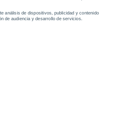
11°
/
8°
10°
/
8°
10°
/
7°
9°
/
7°
e análisis de dispositivos, publicidad y contenido
n de audiencia y desarrollo de servicios.
-
55
km/h
26
-
43
km/h
15
-
28
km/h
20
-
34
km/h
to
Noroeste
0 Bajo
°
30
-
45 km/h
FPS:
no
Noroeste
0 Bajo
°
36
-
55 km/h
FPS:
no
nuboso
Oeste
0 Bajo
°
42
-
64 km/h
FPS:
no
Suroeste
0 Bajo
°
51
-
82 km/h
FPS:
no