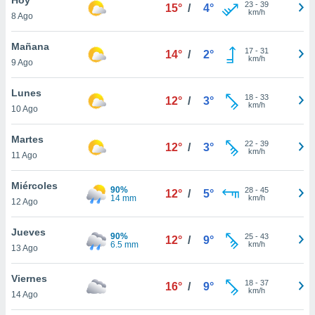
ublicidad y
23
-
39
15°
/
4°
km/h
8 Ago
do en
 mismo.
Mañana
17
-
31
14°
/
2°
sultar más
km/h
9 Ago
 en nuestra
 Cookies
y
Lunes
18
-
33
ualquier
12°
/
3°
km/h
10 Ago
ento
 botón
Martes
22
-
39
12°
/
3°
ación de
km/h
11 Ago
kies
 disponible
Miércoles
90%
28
-
45
e nuestra
12°
/
5°
14 mm
km/h
12 Ago
.
Jueves
IVAMENTE,
90%
25
-
43
12°
/
9°
6.5 mm
km/h
13 Ago
as
Viernes
18
-
37
16°
/
9°
 a cookies
km/h
14 Ago
 no aceptar