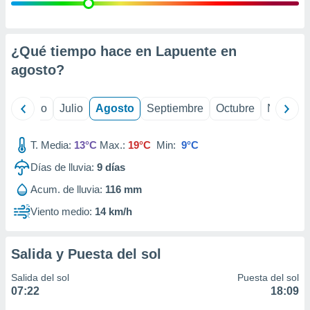
ados con el
 seleccionar
o.
calización
¿Qué tiempo hace en Lapuente en
precisa e
agosto
?
ión mediante
, publicidad
yo
Junio
Julio
Agosto
Septiembre
Octubre
Noviemb
dos,
 publicidad
T. Media:
13°C
Max.:
19°C
Min:
9°C
,
Días de lluvia:
9
días
ón de
 desarrollo
Acum. de lluvia:
116 mm
s.
Viento medio:
14 km/h
tros 1199
ios
Salida y Puesta del sol
Salida del sol
Puesta del sol
07:22
18:09