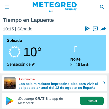
Tiempo en Lapuente
privacidad
10:15
Sábado
...
o de
om.uy
com.uy) ha
Soleado
ado por
10°
es para
ue la
 que se
Norte
e calidad.
Sensación de 9°
8
16 km/h
eder a este
ediante las
opciones:
Astronomía
Los seis miradores imprescindibles para vivir el
ookies y
eclipse solar total del 12 de agosto en España
e forma
¡Descarga
GRATIS
la app de
Instalar
d digital
Meteored!
ada, basada