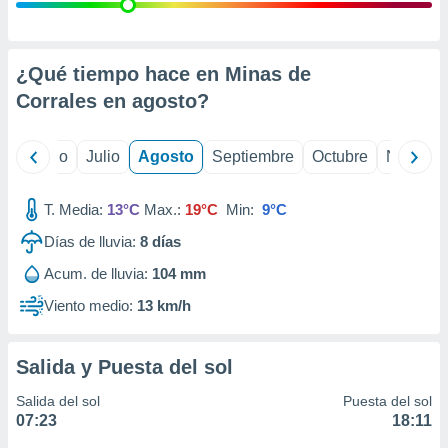
ados con el
 seleccionar
o.
calización
¿Qué tiempo hace en Minas de
precisa e
Corrales en
agosto
?
ión mediante
, publicidad
yo
Junio
Julio
Agosto
Septiembre
Octubre
Noviemb
dos,
 publicidad
T. Media:
13°C
Max.:
19°C
Min:
9°C
,
Días de lluvia:
8
días
ón de
 desarrollo
Acum. de lluvia:
104 mm
s.
Viento medio:
13 km/h
tros 1199
ios
Salida y Puesta del sol
Salida del sol
Puesta del sol
07:23
18:11