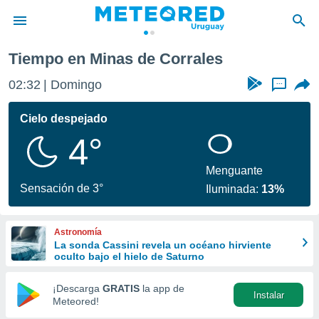
Tiempo en Minas de Corrales
privacidad
02:32
Domingo
...
o de
om.uy
com.uy) ha
Cielo despejado
ado por
4°
es para
ue la
 que se
Menguante
e calidad.
Sensación de 3°
Iluminada:
13%
eder a este
ediante las
opciones:
Astronomía
La sonda Cassini revela un océano hirviente
ookies y
oculto bajo el hielo de Saturno
e forma
¡Descarga
GRATIS
la app de
Instalar
d digital
Meteored!
ada, basada