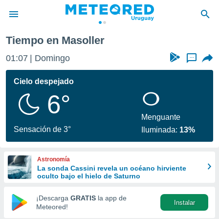
Tiempo en Masoller
privacidad
01:07
Domingo
...
o de
om.uy
com.uy) ha
Cielo despejado
ado por
6°
es para
ue la
 que se
Menguante
e calidad.
Sensación de 3°
Iluminada:
13%
eder a este
ediante las
opciones:
Astronomía
La sonda Cassini revela un océano hirviente
ookies y
oculto bajo el hielo de Saturno
e forma
¡Descarga
GRATIS
la app de
Instalar
d digital
Meteored!
ada, basada