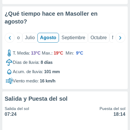
ados con el
 seleccionar
o.
¿Qué tiempo hace en Masoller en
calización
agosto
?
precisa e
ión mediante
yo
Junio
Julio
Agosto
Septiembre
Octubre
Noviemb
, publicidad
T. Media:
13°C
Max.:
19°C
Min:
9°C
dos,
 publicidad
Días de lluvia:
8
días
,
ón de
Acum. de lluvia:
101 mm
 desarrollo
Viento medio:
16 km/h
s.
tros 1199
ios
Salida y Puesta del sol
Salida del sol
Puesta del sol
07:24
18:14