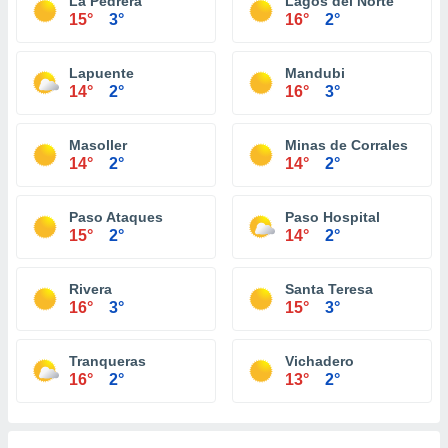
La Pedrera
Lagos del Norte
15°
3°
16°
2°
Lapuente
Mandubi
14°
2°
16°
3°
Masoller
Minas de Corrales
14°
2°
14°
2°
Paso Ataques
Paso Hospital
15°
2°
14°
2°
Rivera
Santa Teresa
16°
3°
15°
3°
Tranqueras
Vichadero
16°
2°
13°
2°