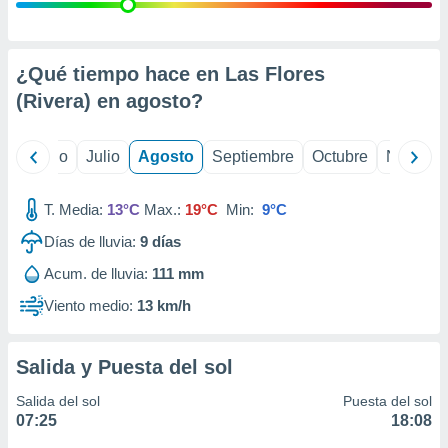
ados con el
 seleccionar
o.
calización
¿Qué tiempo hace en Las Flores
precisa e
(Rivera) en
agosto
?
ión mediante
, publicidad
yo
Junio
Julio
Agosto
Septiembre
Octubre
Noviemb
dos,
 publicidad
T. Media:
13°C
Max.:
19°C
Min:
9°C
,
Días de lluvia:
9
días
ón de
 desarrollo
Acum. de lluvia:
111 mm
s.
Viento medio:
13 km/h
tros 1199
ios
Salida y Puesta del sol
Salida del sol
Puesta del sol
07:25
18:08