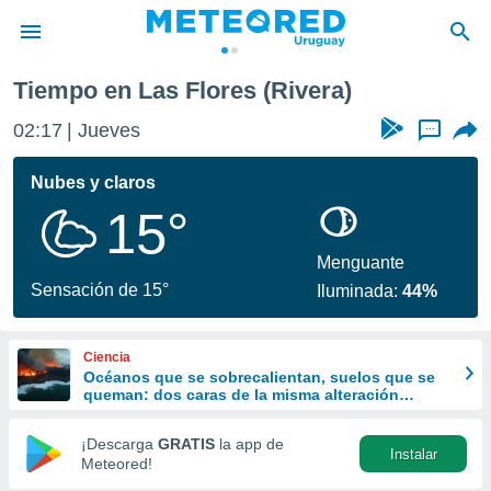
Tiempo en Las Flores (Rivera)
privacidad
02:17
Jueves
...
o de
om.uy
com.uy) ha
Nubes y claros
ado por
15°
es para
ue la
 que se
Menguante
e calidad.
Sensación de 15°
Iluminada:
44%
eder a este
ediante las
opciones:
Ciencia
Océanos que se sobrecalientan, suelos que se
ookies y
queman: dos caras de la misma alteración
e forma
climática
¡Descarga
GRATIS
la app de
Instalar
d digital
Meteored!
ada, basada