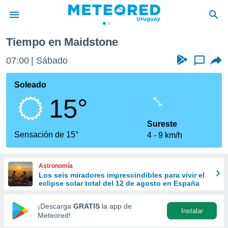
Tiempo en Maidstone
privacidad
07:00
Sábado
...
o de
om.uy
com.uy) ha
Soleado
ado por
15°
es para
ue la
 que se
Sureste
e calidad.
Sensación de 15°
4
9 km/h
eder a este
ediante las
opciones:
Astronomía
Los seis miradores imprescindibles para vivir el
ookies y
eclipse solar total del 12 de agosto en España
e forma
¡Descarga
GRATIS
la app de
Instalar
d digital
Meteored!
ada, basada