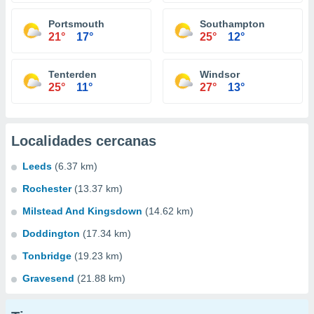
Portsmouth
Southampton
21°
17°
25°
12°
Tenterden
Windsor
25°
11°
27°
13°
Localidades cercanas
Leeds
(6.37 km)
Rochester
(13.37 km)
Milstead And Kingsdown
(14.62 km)
Doddington
(17.34 km)
Tonbridge
(19.23 km)
Gravesend
(21.88 km)