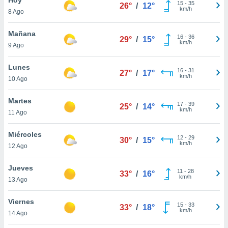
ublicidad y
15
-
35
26°
/
12°
km/h
8 Ago
do en
 mismo.
Mañana
16
-
36
29°
/
15°
sultar más
km/h
9 Ago
 en nuestra
 Cookies
y
Lunes
16
-
31
ualquier
27°
/
17°
km/h
10 Ago
ento
 botón
Martes
17
-
39
25°
/
14°
ación de
km/h
11 Ago
kies
 disponible
Miércoles
12
-
29
e nuestra
30°
/
15°
km/h
12 Ago
.
Jueves
IVAMENTE,
11
-
28
33°
/
16°
km/h
13 Ago
as
Viernes
15
-
33
33°
/
18°
 a cookies
km/h
14 Ago
 no aceptar