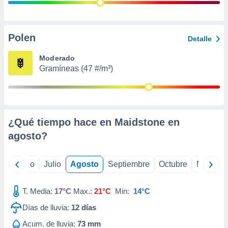
ados con el
 seleccionar
o.
calización
Polen
Detalle
precisa e
ión mediante
Moderado
Gramíneas (47 #/m³)
, publicidad
dos,
 publicidad
,
¿Qué tiempo hace en Maidstone en
ón de
 desarrollo
agosto
?
s.
tros 1199
yo
Junio
Julio
Agosto
Septiembre
Octubre
Noviemb
ios
T. Media:
17°C
Max.:
21°C
Min:
14°C
Días de lluvia:
12
días
Acum. de lluvia:
73 mm