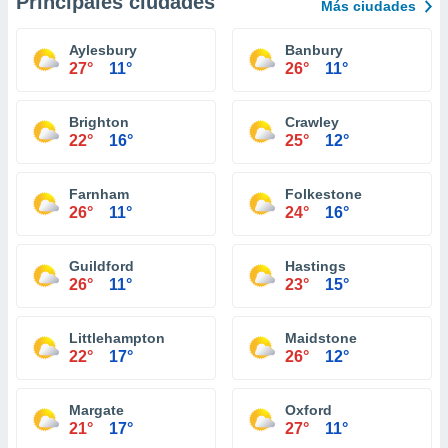
Principales ciudades
Más ciudades
Aylesbury
Banbury
27°
11°
26°
11°
Brighton
Crawley
22°
16°
25°
12°
Farnham
Folkestone
26°
11°
24°
16°
Guildford
Hastings
26°
11°
23°
15°
Littlehampton
Maidstone
22°
17°
26°
12°
Margate
Oxford
21°
17°
27°
11°