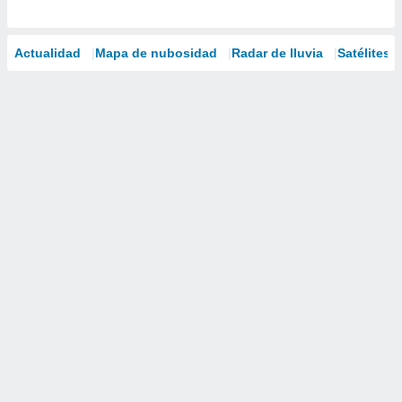
Actualidad
Mapa de nubosidad
Radar de lluvia
Satélites