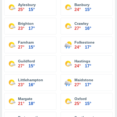
Aylesbury
Banbury
25°
15°
24°
15°
Brighton
Crawley
23°
17°
27°
16°
Farnham
Folkestone
27°
15°
24°
17°
Guildford
Hastings
27°
15°
24°
17°
Littlehampton
Maidstone
23°
16°
27°
17°
Margate
Oxford
21°
18°
25°
15°