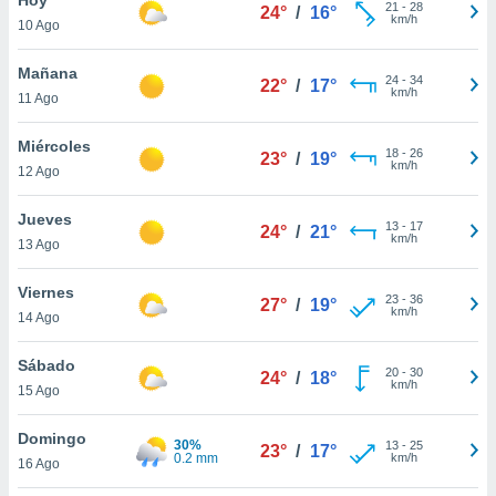
ublicidad y
21
-
28
24°
/
16°
km/h
10 Ago
do en
 mismo.
Mañana
24
-
34
22°
/
17°
sultar más
km/h
11 Ago
 en nuestra
 Cookies
y
Miércoles
18
-
26
ualquier
23°
/
19°
km/h
12 Ago
ento
 botón
Jueves
13
-
17
24°
/
21°
ación de
km/h
13 Ago
kies
 disponible
Viernes
23
-
36
e nuestra
27°
/
19°
km/h
14 Ago
.
Sábado
IVAMENTE,
20
-
30
24°
/
18°
km/h
15 Ago
as
Domingo
30%
13
-
25
23°
/
17°
 a cookies
0.2 mm
km/h
16 Ago
 no aceptar