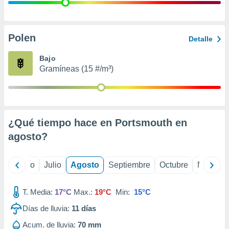
ados con el
 seleccionar
o.
calización
Polen
Detalle
precisa e
ión mediante
Bajo
Gramíneas (15 #/m³)
, publicidad
dos,
 publicidad
,
¿Qué tiempo hace en Portsmouth en
ón de
 desarrollo
agosto
?
s.
tros 1199
yo
Junio
Julio
Agosto
Septiembre
Octubre
Noviemb
ios
T. Media:
17°C
Max.:
19°C
Min:
15°C
Días de lluvia:
11
días
Acum. de lluvia:
70 mm