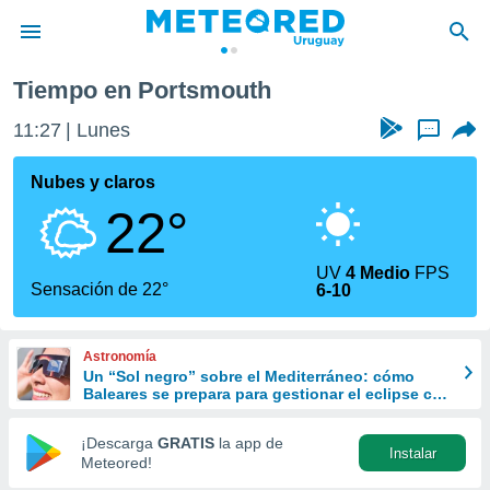
Tiempo en Portsmouth
privacidad
11:27
Lunes
...
o de
om.uy
com.uy) ha
Nubes y claros
ado por
22°
es para
ue la
 que se
UV
4 Medio
FPS
e calidad.
Sensación de 22°
6-10
eder a este
ediante las
opciones:
Astronomía
Un “Sol negro” sobre el Mediterráneo: cómo
ookies y
Baleares se prepara para gestionar el eclipse con
e forma
turismo responsable
¡Descarga
GRATIS
la app de
Instalar
d digital
Meteored!
ada, basada