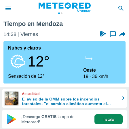
Tiempo en Mendoza
privacidad
14:38
Viernes
...
o de
om.uy
com.uy) ha
Nubes y claros
ado por
12°
es para
ue la
 que se
Oeste
e calidad.
Sensación de 12°
19
36 km/h
eder a este
ediante las
opciones:
Actualidad
El aviso de la OMM sobre los incendios
ookies y
forestales: "el cambio climático aumenta el
e forma
riesgo, pero no es el único culpable
¡Descarga
GRATIS
la app de
Instalar
d digital
Meteored!
ada, basada