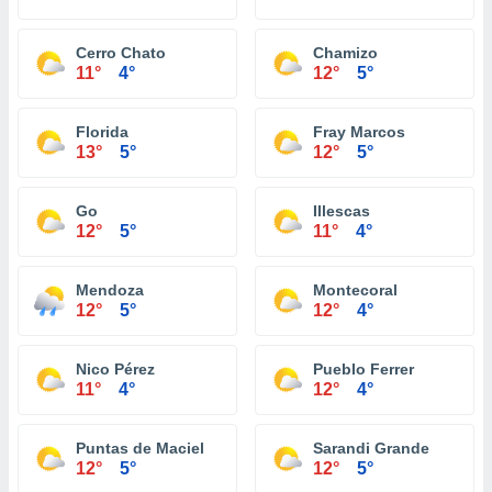
Cerro Chato
Chamizo
11°
4°
12°
5°
Florida
Fray Marcos
13°
5°
12°
5°
Go
Illescas
12°
5°
11°
4°
Mendoza
Montecoral
12°
5°
12°
4°
Nico Pérez
Pueblo Ferrer
11°
4°
12°
4°
Puntas de Maciel
Sarandi Grande
12°
5°
12°
5°