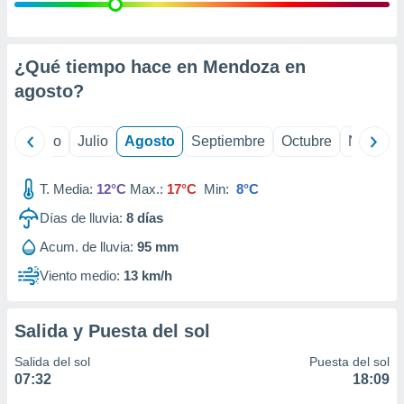
ados con el
 seleccionar
o.
calización
¿Qué tiempo hace en Mendoza en
precisa e
agosto
?
ión mediante
, publicidad
yo
Junio
Julio
Agosto
Septiembre
Octubre
Noviemb
dos,
 publicidad
T. Media:
12°C
Max.:
17°C
Min:
8°C
,
Días de lluvia:
8
días
ón de
 desarrollo
Acum. de lluvia:
95 mm
s.
Viento medio:
13 km/h
tros 1199
ios
Salida y Puesta del sol
Salida del sol
Puesta del sol
07:32
18:09