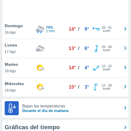
ste abono
 botón
.
Domingo
70%
20
-
41
14°
/
9°
nto,
1 mm
km/h
16 Ago
cios
Lunes
kies,
25
-
46
13°
/
6°
km/h
17 Ago
ores únicos
as similares
nar,
Martes
15
-
32
14°
/
4°
rocesar
km/h
18 Ago
onales como
 este sitio
Miércoles
recciones IP
12
-
30
15°
/
3°
km/h
19 Ago
ficadores de
 posible
s
Bajan las temperaturas
 traten tus
Durante el dia de mañana
nales en
 interés
go a lo que
Gráficas del tiempo
nerte. Para