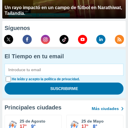
Un rayo impactó en un campo de fútbol en Narathiwat,
Tailandia.
Síguenos
El Tiempo en tu email
He leído y acepto la política de privacidad.
Principales ciudades
Más ciudades
25 de Agosto
25 de Mayo
17°
9°
17°
8°