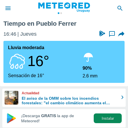
Tiempo en Pueblo Ferrer
privacidad
16:46
Jueves
...
o de
om.uy
com.uy) ha
Lluvia moderada
ado por
16°
es para
ue la
 que se
90%
e calidad.
Sensación de 16°
2.6 mm
eder a este
ediante las
opciones:
Actualidad
El aviso de la OMM sobre los incendios
ookies y
forestales: "el cambio climático aumenta el
e forma
riesgo, pero no es el único culpable
¡Descarga
GRATIS
la app de
Instalar
d digital
Meteored!
ada, basada