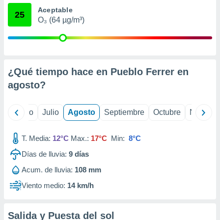
ados con el
Aceptable
 seleccionar
25
o.
O₃ (64 µg/m³)
calización
precisa e
ión mediante
¿Qué tiempo hace en Pueblo Ferrer en
, publicidad
agosto
?
dos,
 publicidad
,
yo
Junio
Julio
Agosto
Septiembre
Octubre
Noviemb
ón de
 desarrollo
s.
T. Media:
12°C
Max.:
17°C
Min:
8°C
tros 1199
Días de lluvia:
9
días
ios
Acum. de lluvia:
108 mm
Viento medio:
14 km/h
Salida y Puesta del sol