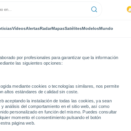
ticias
Vídeos
Alertas
Radar
Mapas
Satélites
Modelos
Mundo
borado por profesionales para garantizar que la información
ediante las siguientes opciones:
ecogida mediante cookies o tecnologías similares, nos permite
on altos estándares de calidad sin coste.
aciel
eb aceptando la instalación de todas las cookies, ya sean
 y análisis del comportamiento en el sitio web, así como
...
ntenido personalizado en función del mismo. Puedes consultar
alquier momento el consentimiento pulsando el botón
Por hora
uestra página web.
Lluvias débiles en las próximas
horas