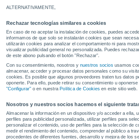
5°
ALTERNATIVAMENTE,
Rechazar tecnologías similares a cookies
Noroeste
En caso de no aceptar la instalación de cookies, puedes accede
Sensación de 3°
11
-
18 km
informamos de que solo se instalarán cookies que sean necesari
utilizarán cookies para analizar el comportamiento ni para most
visualizar publicidad general no personalizada. Puedes rechazar
de este abono pulsando el botón "Rechazar".
Astronomía
Los seis miradores imprescindibles para vivir
Con su consentimiento, nosotros y
nuestros socios
usamos cooki
eclipse solar total del 12 de agosto en Españ
almacenar, acceder y procesar datos personales como su visita e
cookies. Es posible que algunos proveedores traten tus datos pe
Tiempo 1 - 7 días
Actualidad
Mapa de lluvia
Radar
oponerte. Para ello, puede retirar su consentimiento u oponerse
"Configurar"
o en nuestra
Política de Cookies
en este sitio web.
Nosotros y nuestros socios hacemos el siguiente trata
Mañana
Lunes
Hoy
Almacenar la información en un dispositivo y/o acceder a ella, 
9 Ago
10 Ago
8 Ago
perfiles para publicidad personalizada, utilizar perfiles para sele
personalizar el contenido, uso de perfiles para la selección de c
medir el rendimiento del contenido, comprender al público a tra
procedentes de diferentes fuentes, desarrollo y mejora de los se
50%