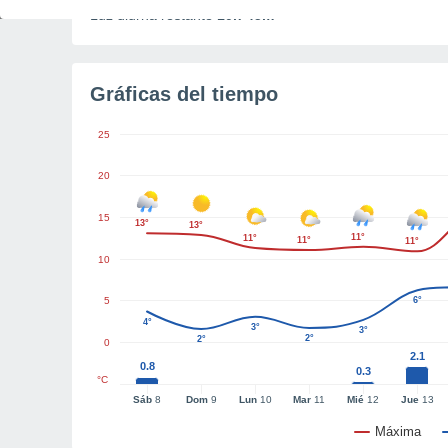
Luz diurna restante
10h 45m
Gráficas del tiempo
25
20
15
13°
13°
11°
11°
11°
11°
10
5
6°
4°
3°
3°
2°
2°
0
2.1
0.8
0.3
°C
Sáb
8
Dom
9
Lun
10
Mar
11
Mié
12
Jue
13
Máxima