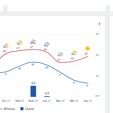
30
17°
17°
16°
16°
14°
20
12°
11°
12°
10°
10°
7°
7°
10
5.3
3°
2°
0.4
mm
Vie
14
Sáb
15
Dom
16
Lun
17
Mar
18
Mié
19
Jue
20
Mínima
Lluvia