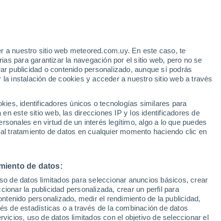
r a nuestro sitio web meteored.com.uy. En este caso, te
/h
as para garantizar la navegación por el sitio web, pero no se
rar publicidad o contenido personalizado, aunque sí podrás
 la instalación de cookies y acceder a nuestro sitio web a través
 el
es, identificadores únicos o tecnologías similares para
a
n este sitio web, las direcciones IP y los identificadores de
rsonales en virtud de un interés legítimo, algo a lo que puedes
 de lluvia
Satélites
Modelos
 al tratamiento de datos en cualquier momento haciendo clic en
miento de datos:
Martes
Miércoles
Jueves
Viernes
uso de datos limitados para seleccionar anuncios básicos, crear
11 Ago
12 Ago
13 Ago
14 Ago
ccionar la publicidad personalizada, crear un perfil para
ontenido personalizado, medir el rendimiento de la publicidad,
vés de estadísticas o a través de la combinación de datos
rvicios, uso de datos limitados con el objetivo de seleccionar el
80%
80%