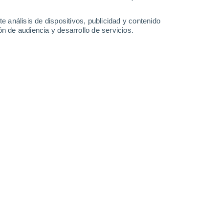
0.3 mm
2.1 mm
11°
/
2°
11°
/
3°
11°
/
6°
16°
/
7°
e análisis de dispositivos, publicidad y contenido
n de audiencia y desarrollo de servicios.
-
33
km/h
21
-
39
km/h
24
-
39
km/h
17
-
30
km/h
e agosto
Noroeste
0 Bajo
11
-
18 km/h
FPS:
no
Noroeste
0 Bajo
12
-
22 km/h
FPS:
no
Noroeste
1 Bajo
12
-
22 km/h
FPS:
no
Noroeste
2 Bajo
17
-
30 km/h
FPS:
no