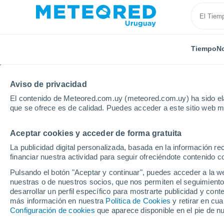
Tiempo
No
Aviso de privacidad
El contenido de Meteored.com.uy (meteored.com.uy) ha sido ela
que se ofrece es de calidad. Puedes acceder a este sitio web m
Aceptar cookies y acceder de forma gratuita
Inicio
Departamento de Florida
Puntas de Maciel
La publicidad digital personalizada, basada en la información r
financiar nuestra actividad para seguir ofreciéndote contenido c
Tiempo en Puntas de M
Pulsando el botón "Aceptar y continuar", puedes acceder a la w
nuestras o de nuestros socios, que nos permiten el seguimiento
07:52
Sábado
desarrollar un perfil específico para mostrarte publicidad y co
más información en nuestra
Política de Cookies
y retirar en cu
Configuración de cookies
que aparece disponible en el pie de n
Nubes y claros