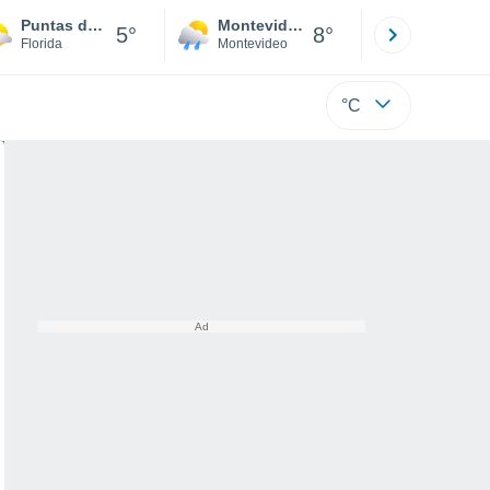
Puntas de Maciel
Montevideo
Maldonad
5°
8°
Florida
Montevideo
Maldonado
°C