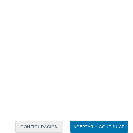
Calendario lunar
Lun
Mar
Mié
Jue
Vie
Sáb
Dom
8
9
10
11
12
13
14
15
16
17
18
19
20
21
CONFIGURACIÓN
ACEPTAR Y CONTINUAR