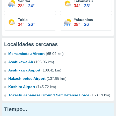
Sendai
Takamatsu
28°
24°
34°
23°
Tokio
Yakushima
34°
26°
28°
26°
Localidades cercanas
Memambetsu Airport
(65.09 km)
Asahikawa Ab
(105.96 km)
Asahikawa Airport
(108.41 km)
Nakashibetsu Airport
(137.85 km)
Kushiro Airport
(145.72 km)
Tokachi Japanese Ground Self Defense Force
(153.19 km)
Tiempo...