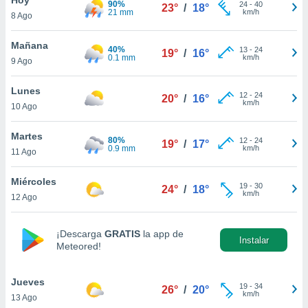
90%
ublicidad y
24
-
40
23°
/
18°
21 mm
km/h
8 Ago
do en
 mismo.
Mañana
40%
13
-
24
19°
/
16°
sultar más
0.1 mm
km/h
9 Ago
 en nuestra
 Cookies
y
Lunes
12
-
24
ualquier
20°
/
16°
km/h
10 Ago
ento
 botón
Martes
80%
12
-
24
19°
/
17°
ación de
0.9 mm
km/h
11 Ago
kies
 disponible
Miércoles
19
-
30
e nuestra
24°
/
18°
km/h
12 Ago
.
IVAMENTE,
¡Descarga
GRATIS
la app de
Instalar
Meteored!
as
 a cookies
Jueves
19
-
34
26°
/
20°
km/h
13 Ago
 no aceptar