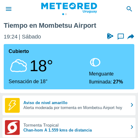
Tiempo en Mombetsu Airport
privacidad
19:24
Sábado
...
o de
om.uy
com.uy) ha
Cubierto
ado por
18°
es para
ue la
 que se
Menguante
e calidad.
Sensación de 18°
Iluminada:
27%
eder a este
ediante las
opciones:
Aviso de nivel amarillo
Alerta moderada por tormenta en Mombetsu Airport hoy
ookies y
e forma
Tormenta Tropical
d digital
Chan-hom A 1.559 kms de distancia
ada, basada