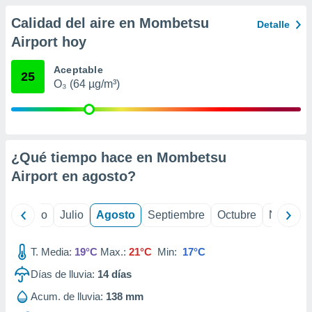
ados con el
 seleccionar
Calidad del aire en Mombetsu
Detalle
o.
Airport hoy
calización
precisa e
Aceptable
25
ión mediante
O₃ (64 µg/m³)
, publicidad
dos,
 publicidad
,
¿Qué tiempo hace en Mombetsu
ón de
Airport en
agosto
?
 desarrollo
s.
yo
Junio
Julio
Agosto
Septiembre
Octubre
Noviemb
tros 1199
ios
T. Media:
19°C
Max.:
21°C
Min:
17°C
Días de lluvia:
14
días
Acum. de lluvia:
138 mm