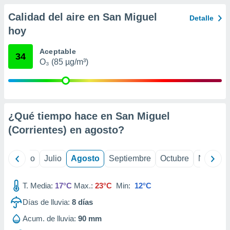
ados con el
 seleccionar
Calidad del aire en San Miguel
Detalle
o.
hoy
calización
precisa e
Aceptable
34
ión mediante
O₃ (85 µg/m³)
, publicidad
dos,
 publicidad
,
¿Qué tiempo hace en San Miguel
ón de
(Corrientes) en
agosto
?
 desarrollo
s.
yo
Junio
Julio
Agosto
Septiembre
Octubre
Noviemb
tros 1199
ios
T. Media:
17°C
Max.:
23°C
Min:
12°C
Días de lluvia:
8
días
Acum. de lluvia:
90 mm