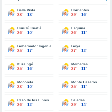
Bella Vista
Corrientes
28°
13°
29°
16°
Curuzú Cuatiá
Esquina
26°
10°
26°
11°
Gobernador Ingeniero Valentin Virasoro
Goya
25°
17°
27°
12°
Ituzaingó
Mercedes
25°
16°
27°
11°
Mocoreta
Monte Caseros
23°
10°
25°
11°
Paso de los Libres
Saladas
26°
12°
29°
14°