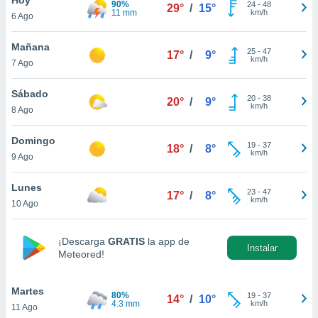
90%
ublicidad y
24
-
48
29°
/
15°
11 mm
km/h
6 Ago
do en
 mismo.
Mañana
25
-
47
17°
/
9°
sultar más
km/h
7 Ago
 en nuestra
 Cookies
y
Sábado
20
-
38
ualquier
20°
/
9°
km/h
8 Ago
ento
 botón
Domingo
19
-
37
18°
/
8°
ación de
km/h
9 Ago
kies
 disponible
Lunes
23
-
47
e nuestra
17°
/
8°
km/h
10 Ago
.
IVAMENTE,
¡Descarga
GRATIS
la app de
Instalar
Meteored!
as
 a cookies
Martes
80%
19
-
37
14°
/
10°
4.3 mm
km/h
11 Ago
 no aceptar