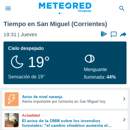
Tiempo en San Miguel (Corrientes)
privacidad
19:31
Jueves
...
o de
om.uy
com.uy) ha
Cielo despejado
ado por
19°
es para
ue la
 que se
Menguante
e calidad.
Sensación de 19°
Iluminada:
44%
eder a este
ediante las
opciones:
Aviso de nivel naranja
Alerta importante por tormenta en San Miguel hoy
ookies y
e forma
Actualidad
d digital
El aviso de la OMM sobre los incendios
forestales: "el cambio climático aumenta el
ada, basada