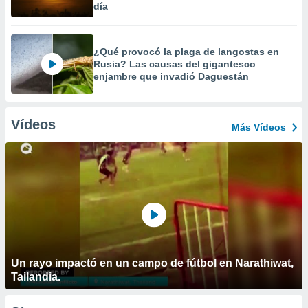
día
¿Qué provocó la plaga de langostas en
Rusia? Las causas del gigantesco
enjambre que invadió Daguestán
Vídeos
Más Vídeos
Un rayo impactó en un campo de fútbol en Narathiwat,
Tailandia.