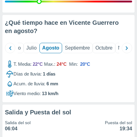
ados con el
 seleccionar
o.
calización
¿Qué tiempo hace en Vicente Guerrero
precisa e
en
agosto
?
ión mediante
, publicidad
yo
Junio
Julio
Agosto
Septiembre
Octubre
Noviemb
dos,
 publicidad
T. Media:
22°C
Max.:
24°C
Min:
20°C
,
Días de lluvia:
1
días
ón de
 desarrollo
Acum. de lluvia:
6 mm
s.
Viento medio:
13 km/h
tros 1199
ios
Salida y Puesta del sol
Salida del sol
Puesta del sol
06:04
19:34