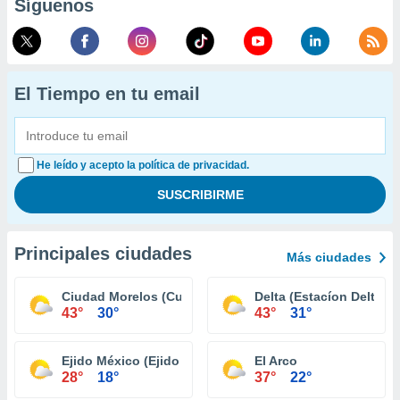
Síguenos
El Tiempo en tu email
He leído y acepto la política de privacidad.
Principales ciudades
Más ciudades
Ciudad Morelos (Cuervos)
Delta (Estacíon Delta)
43°
30°
43°
31°
Ejido México (Ejido Punta Colonet)
El Arco
28°
18°
37°
22°