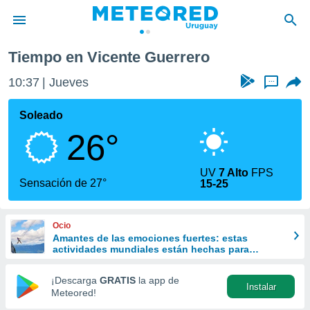
Tiempo en Vicente Guerrero
privacidad
10:37
Jueves
...
o de
om.uy
com.uy) ha
Soleado
ado por
26°
es para
ue la
 que se
UV
7 Alto
FPS
e calidad.
Sensación de 27°
15-25
eder a este
ediante las
opciones:
Ocio
Amantes de las emociones fuertes: estas
ookies y
actividades mundiales están hechas para
e forma
ustedes
¡Descarga
GRATIS
la app de
Instalar
d digital
Meteored!
ada, basada