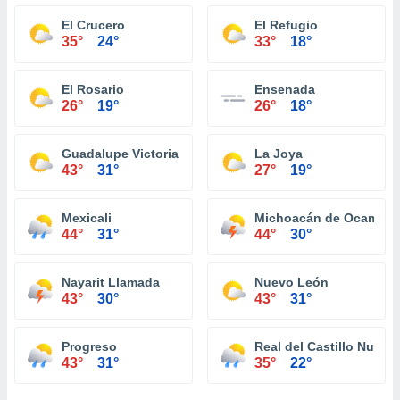
El Crucero
El Refugio
35°
24°
33°
18°
El Rosario
Ensenada
26°
19°
26°
18°
Guadalupe Victoria (Km. 43)
La Joya
43°
31°
27°
19°
Mexicali
Michoacán de Ocampo
44°
31°
44°
30°
Nayarit Llamada
Nuevo León
43°
30°
43°
31°
Progreso
Real del Castillo Nuevo
43°
31°
35°
22°