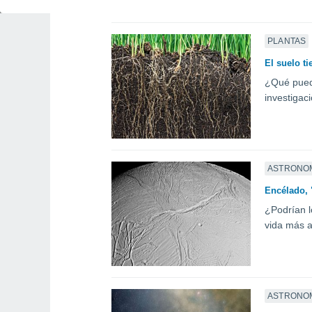
PLANTAS
El suelo t
¿Qué puede
investigaci
ASTRONO
Encélado, 
¿Podrían l
vida más a
ASTRONO