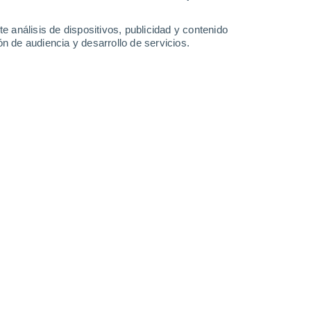
MÍA
e análisis de dispositivos, publicidad y contenido
cuatro enanas blancas escondidas en el "patio trasero" cósmico de la T
n de audiencia y desarrollo de servicios.
nas del espacio que llevamos años estudiando siguen deparándonos nu
ncas ocultas en nuestro propio vecindario galáctico.
s en la temperatura del magma provocan diferencias en las explosione
algunos volcanes entran en erupción violentamente, mientras que ot
ión de la Universidad de Manchester podría tener la respuesta.
AD
climático alarga la temporada de polen, mientras que el calor extremo 
uevo informe, la temporada de polen se ha alargado dos semanas debi