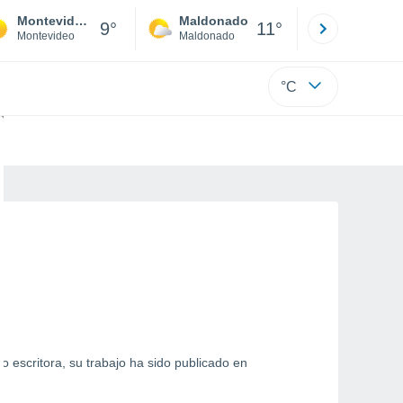
Montevideo
Maldonado
Paysandú
9°
11°
Montevideo
Maldonado
Paysandú
°C
o escritora, su trabajo ha sido publicado en