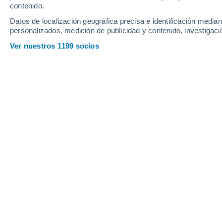
contenido.
ASTRONO
Datos de localización geográfica precisa e identificación mediant
Descubren 
personalizados, medición de publicidad y contenido, investigació
Algunas zo
Ver nuestros 1199 socios
enanas bla
CIENCIA
Los cambio
¿Por qué 
investigac
ACTUALID
El cambio 
Según un n