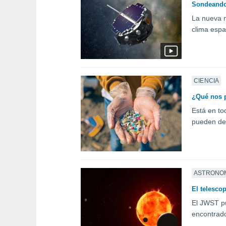
Sondeando 
La nueva m
clima espa
CIENCIA
¿Qué nos p
Está en to
pueden dec
ASTRONO
El telesco
El JWST pu
encontrado