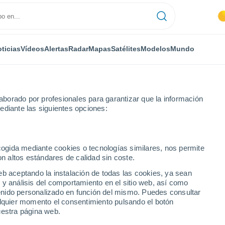
ticias
Vídeos
Alertas
Radar
Mapas
Satélites
Modelos
Mundo
IPO
MEDIOS
TRABAJA
borado por profesionales para garantizar que la información
h
ediante las siguientes opciones:
ith
ecogida mediante cookies o tecnologías similares, nos permite
on altos estándares de calidad sin coste.
artículos
eb aceptando la instalación de todas las cookies, ya sean
 y análisis del comportamiento en el sitio web, así como
ntenido personalizado en función del mismo. Puedes consultar
alquier momento el consentimiento pulsando el botón
alizada en contenidos relacionados con la ciencia y la salud
. Com
uestra página web.
icos, incluidos el portfolio AZO, Forward,
Patient
y
NS Media
.