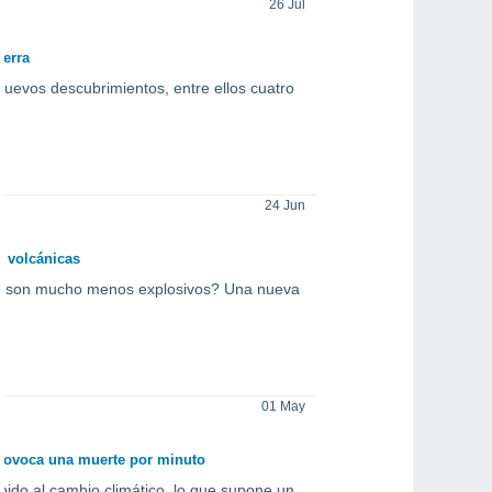
26 Jul
ierra
evos descubrimientos, entre ellos cuatro
24 Jun
s volcánicas
ros son mucho menos explosivos? Una nueva
01 May
provoca una muerte por minuto
do al cambio climático, lo que supone un