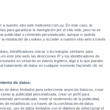
a de temas que incluyen astronomía, nanotecnología, física, dispositi
s ciencias ambientales, las tecnologías limpias y el
cambio climático
.
oratory News, donde
escribió noticias, comentarios y artículos
que cu
rtículos, revisar la revista y mantener la presencia en línea del título.
r a nuestro sitio web meteored.com.uy. En este caso, te
as para garantizar la navegación por el sitio web, pero no se
icenciatura en Ciencias Naturales
de la
Universidad de Bath
, donde 
rar publicidad o contenido personalizado, aunque sí podrás
ntales.
 la instalación de cookies y acceder a nuestro sitio web a través
es, identificadores únicos o tecnologías similares para
th
n este sitio web, las direcciones IP y los identificadores de
rsonales en virtud de un interés legítimo, algo a lo que puedes
 al tratamiento de datos en cualquier momento haciendo clic en
climático provocó incendios forestales en toda Europa en tiempos prehi
miento de datos:
ueden enseñar los incendios forestales del pasado sobre los incendio
uso de datos limitados para seleccionar anuncios básicos, crear
ión que examina polen y esporas antiguas en toda Europa lo averigua.
ccionar la publicidad personalizada, crear un perfil para
ontenido personalizado, medir el rendimiento de la publicidad,
vés de estadísticas o a través de la combinación de datos
rvicios, uso de datos limitados con el objetivo de seleccionar el