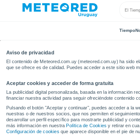
Tiempo
No
SOBRE NOSOTROS
PRODUCTOS
EMPRESA
EQU
Aviso de privacidad
El contenido de Meteored.com.uy (meteored.com.uy) ha sido ela
Inicio
Sobre nosotros
Equipo
Kerry Taylor-Smit
que se ofrece es de calidad. Puedes acceder a este sitio web m
Aceptar cookies y acceder de forma gratuita
Kerry Taylor-Sm
La publicidad digital personalizada, basada en la información r
financiar nuestra actividad para seguir ofreciéndote contenido c
Periodista medioambiental -
90 
Pulsando el botón "Aceptar y continuar", puedes acceder a la w
nuestras o de nuestros socios, que nos permiten el seguimiento
desarrollar un perfil específico para mostrarte publicidad y co
más información en nuestra
Política de Cookies
y retirar en cu
Kerry es escritora y editora freelance,
especi
Configuración de cookies
que aparece disponible en el pie de n
muchas revistas y sitios web científicos y méd