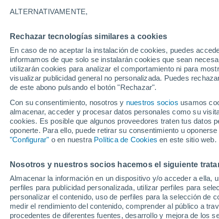
Los artículos de Kerry cubren una amplia gam
ALTERNATIVAMENTE,
mental, pero tiene un interés particular en la
Rechazar tecnologías similares a cookies
Kerry fue anteriormente editora web de Lab
También fue responsable de encargar y editar a
En caso de no aceptar la instalación de cookies, puedes accede
informamos de que solo se instalarán cookies que sean necesari
Kerry está capacitada en NCTJ y tiene
una l
utilizarán cookies para analizar el comportamiento ni para most
incluyendo química, biología y ciencias ambie
visualizar publicidad general no personalizada. Puedes rechazar
de este abono pulsando el botón "Rechazar".
Con su consentimiento, nosotros y
nuestros socios
usamos cooki
Artículos de Kerry Taylor-Smi
almacenar, acceder y procesar datos personales como su visita e
cookies. Es posible que algunos proveedores traten tus datos pe
oponerte. Para ello, puede retirar su consentimiento u oponerse
"Configurar"
o en nuestra
Política de Cookies
en este sitio web.
CIENCIA
El cambio 
Nosotros y nuestros socios hacemos el siguiente trata
¿Qué nos p
Almacenar la información en un dispositivo y/o acceder a ella, 
investigac
perfiles para publicidad personalizada, utilizar perfiles para sele
personalizar el contenido, uso de perfiles para la selección de c
medir el rendimiento del contenido, comprender al público a tra
procedentes de diferentes fuentes, desarrollo y mejora de los se